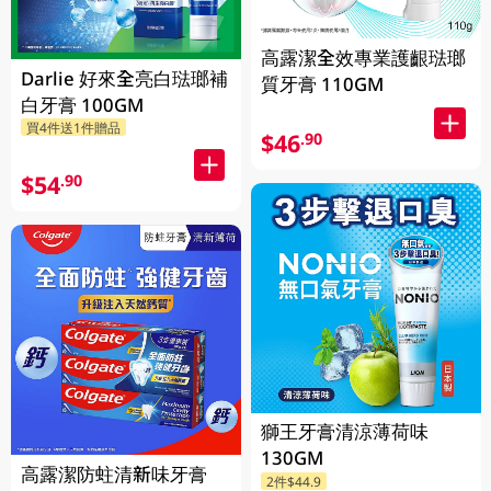
高露潔全效專業護齦琺瑯
Darlie 好來全亮白琺瑯補
質牙膏 110GM
白牙膏 100GM
買4件送1件贈品
$46
.90
$54
.90
獅王牙膏清涼薄荷味
130GM
高露潔防蛀清新味牙膏
2件$44.9