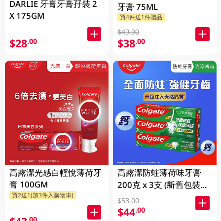
DARLIE 牙膏牙膏孖裝 2
牙膏 75ML
X 175GM
買4件送1件贈品
$49.90
$28
$38
.00
.00
高露潔光感白輕悅薄荷牙
高露潔防蛀薄荷味牙膏
膏 100GM
200克 x 3支 (新舊包裝隨
買2送1(加3件入購物車)
機發送)
$53.00
$44
.00
.00