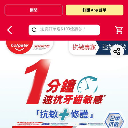
關閉
打開 App 落單
V
alid Until 30 June 2026