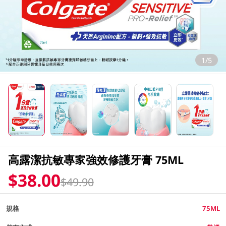
1/5
高露潔抗敏專家強效修護牙膏 75ML
$38.00
$49.90
規格
75ML