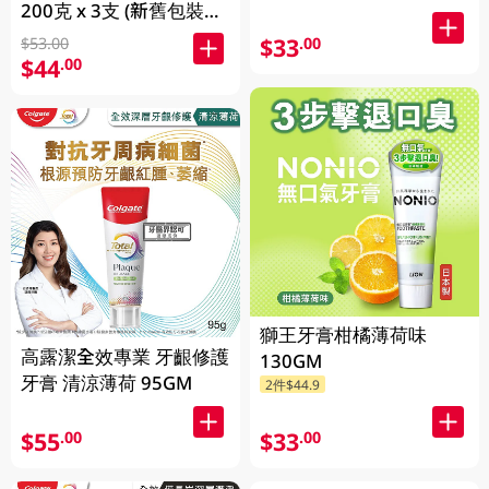
200克 x 3支 (新舊包裝隨
機發送)
$33
.00
$53.00
$44
.00
獅王牙膏柑橘薄荷味
高露潔全效專業 牙齦修護
130GM
牙膏 清涼薄荷 95GM
2件$44.9
$55
$33
.00
.00