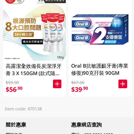
Oral B抗敏護齦牙膏(專業
高露潔全效備長炭潔淨牙
修復)90克孖裝 90GM
膏 3 X 150GM (款式隨機
發送)
$59.90
$67.00
$56
$39
.90
.90
Item code: 470138
關於惠康
惠康網店查詢