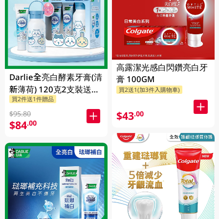
高露潔光感白閃鑽亮白牙
Darlie全亮白酵素牙膏(清
膏 100GM
新薄荷) 120克2支裝送
買2送1(加3件入購物車)
買2件送1件贈品
Chiikawa便攜不鏽鋼杯
1PK
$43
.00
$95.80
$84
.00