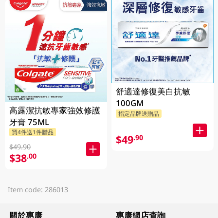
舒適達修復美白抗敏
100GM
高露潔抗敏專家強效修護
指定品牌送贈品
牙膏 75ML
買4件送1件贈品
$49
.90
$49.90
$38
.00
Item code: 286013
關於惠康
惠康網店查詢