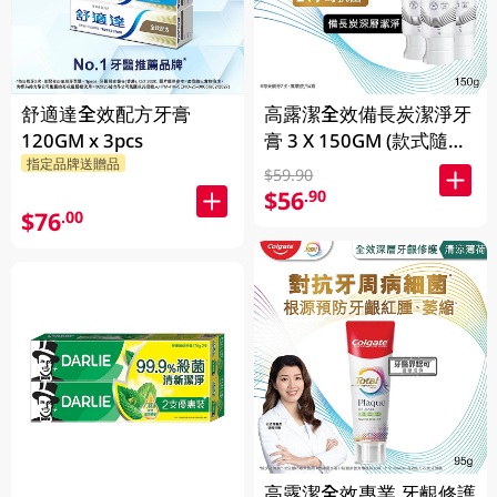
舒適達全效配方牙膏
高露潔全效備長炭潔淨牙
120GM x 3pcs
膏 3 X 150GM (款式隨機
指定品牌送贈品
發送)
$59.90
$56
.90
$76
.00
高露潔全效專業 牙齦修護