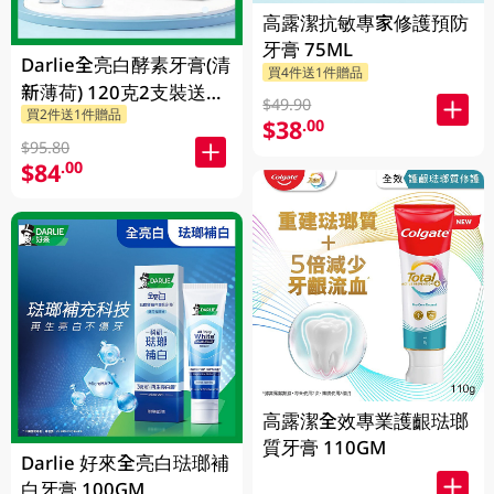
高露潔抗敏專家修護預防
牙膏 75ML
Darlie全亮白酵素牙膏(清
買4件送1件贈品
新薄荷) 120克2支裝送
$49.90
買2件送1件贈品
Chiikawa便攜不鏽鋼杯
$38
.00
1PK
$95.80
$84
.00
高露潔全效專業護齦琺瑯
質牙膏 110GM
Darlie 好來全亮白琺瑯補
白牙膏 100GM