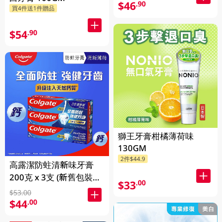
$46
.90
買4件送1件贈品
$54
.90
獅王牙膏柑橘薄荷味
130GM
2件$44.9
高露潔防蛀清新味牙膏
200克 x 3支 (新舊包裝隨
$33
.00
機發送)
$53.00
$44
.00