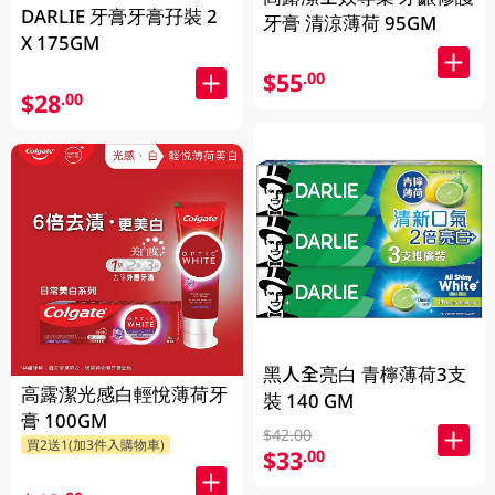
DARLIE 牙膏牙膏孖裝 2
牙膏 清涼薄荷 95GM
X 175GM
$55
.00
$28
.00
黑人全亮白 青檸薄荷3支
高露潔光感白輕悅薄荷牙
裝 140 GM
膏 100GM
$42.00
買2送1(加3件入購物車)
$33
.00