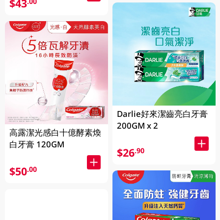
$43
.00
Darlie好來潔齒亮白牙膏
200GM x 2
高露潔光感白十億酵素煥
白牙膏 120GM
$26
.90
$50
.00