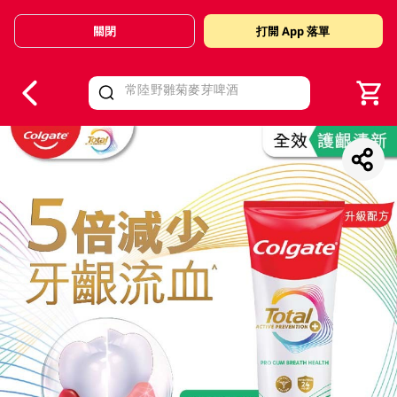
關閉
打開 App 落單
V
alid Until 30 June 2026