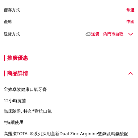
儲存方式
常溫
產地
中國
送貨方式
送貨
門市自取
推廣優惠
商品詳情
全效卓效健康口氣牙膏
12小時抗菌
臨床驗證, 持久*對抗口氣
*持續使用
高露潔TOTAL®系列採用全新Dual Zinc Arginine雙鋅及精氨酸配