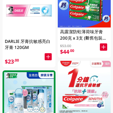
高露潔防蛀薄荷味牙膏
200克 x 3支 (新舊包裝隨
DARLIE 牙膏抗敏感亮白
機發送)
$53.00
牙膏 120GM
$44
.00
$23
.00