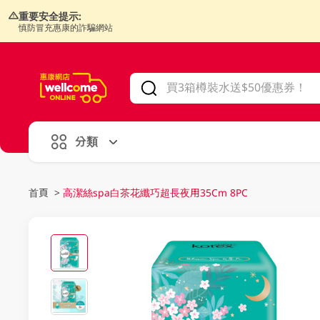
重要安全提示:
慎防冒充惠康的詐騙網站
V
alid Until 30 June 2026
分類
首頁
>
高潔絲spa白茶花纖巧超長夜用35Cm 8PC