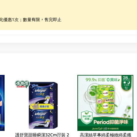
享此優惠1次；數量有限，售完即止
護舒寶甜睡瞬潔32Cm孖裝 2
高潔絲草本綿柔極緻綿柔纖