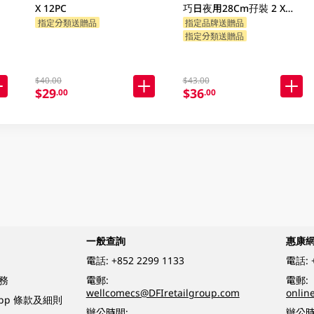
X 12PC
巧日夜用28Cm孖裝 2 X
10PC
指定分類送贈品
指定品牌送贈品
指定分類送贈品
$40.00
$43.00
$29
$36
.00
.00
一般查詢
惠康
電話:
+852 2299 1133
電話:
務
電郵:
電郵:
wellcomecs@DFIretailgroup.com
onlin
App 條款及細則
辦公時間:
辦公時