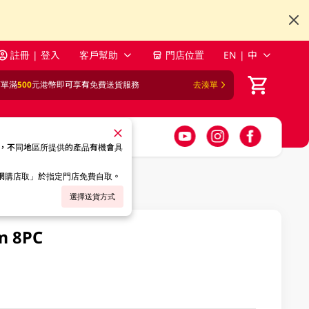
註冊 | 登入
客戶幫助
門店位置
EN | 中
訂單滿
500
元港幣即可享有免費送貨服務
去湊單
，不同地區所提供的產品有機會具
「網購店取」於指定門店免費自取。
選擇送貨方式
 8PC