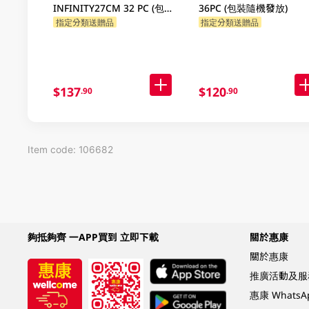
INFINITY27CM 32 PC (包裝
36PC (包裝隨機發放)
隨機發放)
指定分類送贈品
指定分類送贈品
$137
$120
.90
.90
Item code: 106682
夠抵夠齊 一APP買到 立即下載
關於惠康
關於惠康
推廣活動及服
惠康 Whats