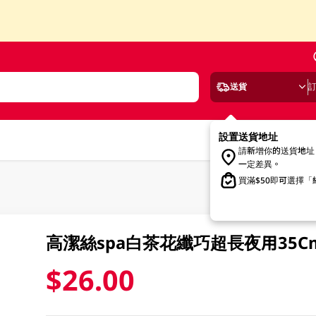
送貨
設置送貨地址
請新增你的送貨地址
一定差異。
買滿$50即可選擇
高潔絲spa白茶花纖巧超長夜用35Cm
$26.00