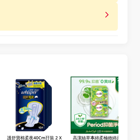
護舒寶棉柔夜40Cm孖裝 2 X
高潔絲草本綿柔極緻綿柔超