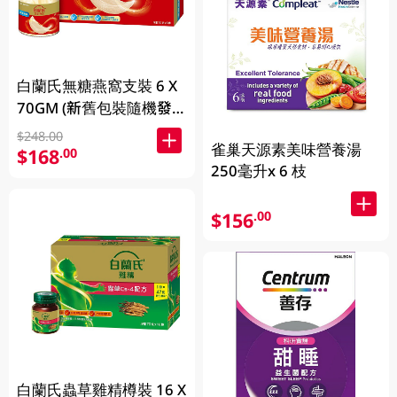
白蘭氏無糖燕窩支裝 6 X
70GM (新舊包裝隨機發
放)
$248.00
雀巢天源素美味營養湯
$168
.00
250毫升x 6 枝
$156
.00
白蘭氏蟲草雞精樽裝 16 X