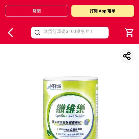
關閉
打開 App 落單
V
alid Until 30 June 2026