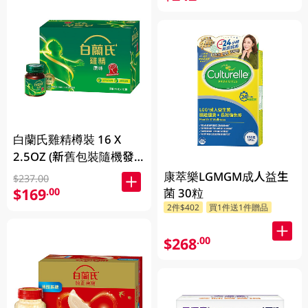
白蘭氏雞精樽裝 16 X
2.5OZ (新舊包裝隨機發
放)
康萃樂LGMGM成人益生
$237.00
$169
.00
菌 30粒
2件$402
買1件送1件贈品
$268
.00