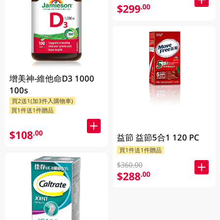
$299
.00
增美神-維他命D3 1000
100s
買2送1(加3件入購物車)
買1件送1件贈品
$108
.00
益節 益節5合1 120 PC
買1件送1件贈品
$360.00
$288
.00