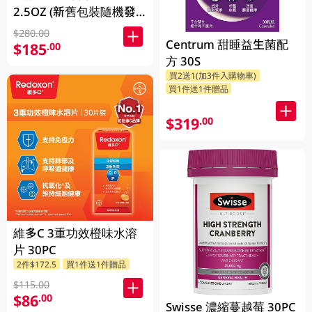
2.5OZ (新舊包裝隨機發
放)
$280.00
Centrum 甜睡益生菌配
$185
.00
方 30S
買2送1(加3件入購物車)
買1件送1件贈品
$319
.00
維多C 3重功效橙味水溶
片 30PC
2件$172.5
買1件送1件贈品
$115.00
$86
.00
Swisse 濃縮蔓越莓 30PC