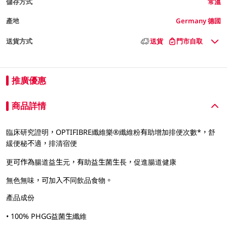
儲存方式
常溫
產地
Germany 德國
送貨方式
送貨
門市自取
推廣優惠
商品詳情
臨床研究證明，OPTIFIBRE纖維樂®纖維粉有助增加排便次數*，舒
緩便秘不適，排清宿便
更可作為腸道益生元，有助益生菌生長，促進腸道健康
無色無味，可加入不同飲品食物。
產品成份
• 100% PHGG益菌生纖維