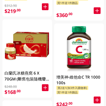
買1件送1件贈品
$312.90
$219
.00
$360
.00
白蘭氏冰糖燕窩 6 X
增美神-維他命C TR 1000
70GM (新舊包裝隨機發
100s
放)
$248.00
買2送1(加3件入購物車)
$168
.00
買1件送1件贈品
$242
.00