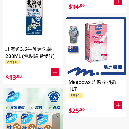
$14
.00
北海道3.6牛乳迷你裝
200ML (包裝隨機發放)
2件$18
$13
.00
Meadows 常溫脫脂奶
1LT
3件$45
$25
.50