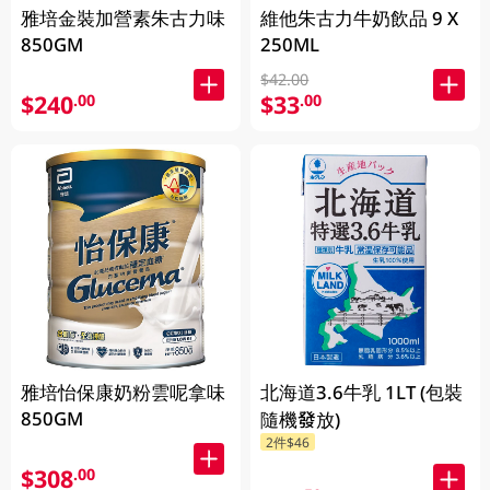
雅培金裝加營素朱古力味
維他朱古力牛奶飲品 9 X
850GM
250ML
$42.00
$240
$33
.00
.00
雅培怡保康奶粉雲呢拿味
北海道3.6牛乳 1LT (包裝
850GM
隨機發放)
2件$46
$308
.00