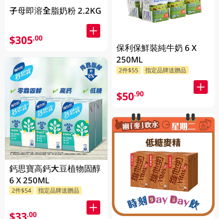
子母即溶全脂奶粉 2.2KG
$305
.00
保利保鮮裝純牛奶 6 X
250ML
2件$55
指定品牌送贈品
$50
.90
鈣思寶高鈣大豆植物固醇
6 X 250ML
2件$54
指定品牌送贈品
$33
.00