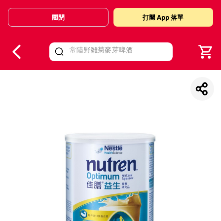
關閉
打開 App 落單
V
alid Until 30 June 2026