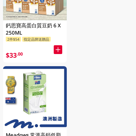
鈣思寶高蛋白質豆奶 6 X
250ML
2件$54
指定品牌送贈品
$33
.00
Meadows 常溫高鈣低脂