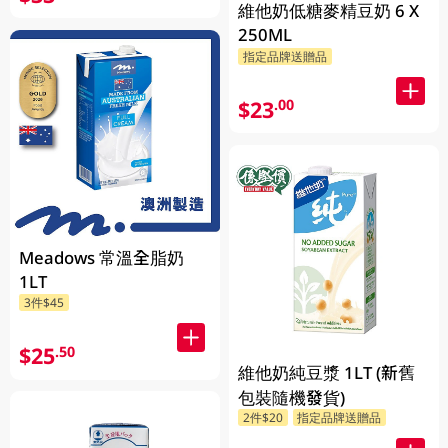
維他奶低糖麥精豆奶 6 X
250ML
指定品牌送贈品
$23
.00
Meadows 常溫全脂奶
1LT
3件$45
$25
.50
維他奶純豆漿 1LT (新舊
包裝隨機發貨)
2件$20
指定品牌送贈品