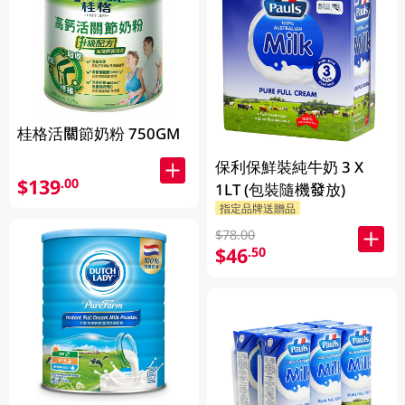
桂格活關節奶粉 750GM
保利保鮮裝純牛奶 3 X
$139
.00
1LT (包裝隨機發放)
指定品牌送贈品
$78.00
$46
.50