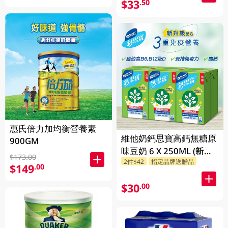
$33
.50
惠氏倍力加均衡營養素
維他奶鈣思寶高鈣無糖原
900GM
味豆奶 6 X 250ML (新舊
$173.00
2件$42
指定品牌送贈品
包裝隨機發貨)
$149
.00
$30
.00