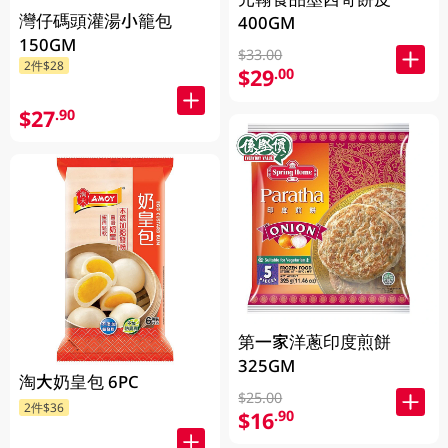
灣仔碼頭灌湯小籠包
400GM
150GM
$33.00
2件$28
$29
.00
$27
.90
第一家洋蔥印度煎餅
325GM
淘大奶皇包 6PC
$25.00
2件$36
$16
.90