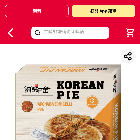
關閉
打開 App 落單
V
alid Until 30 June 2026