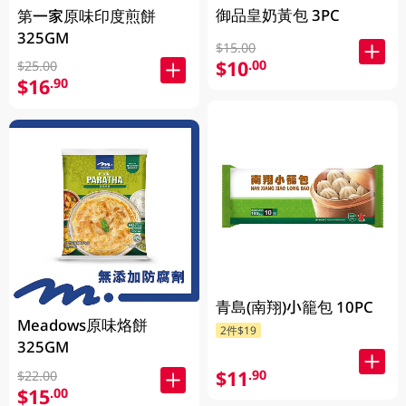
御品皇奶黃包 3PC
第一家原味印度煎餅
325GM
$15.00
$10
.00
$25.00
$16
.90
青島(南翔)小籠包 10PC
Meadows原味烙餅
2件$19
325GM
$11
.90
$22.00
$15
.00