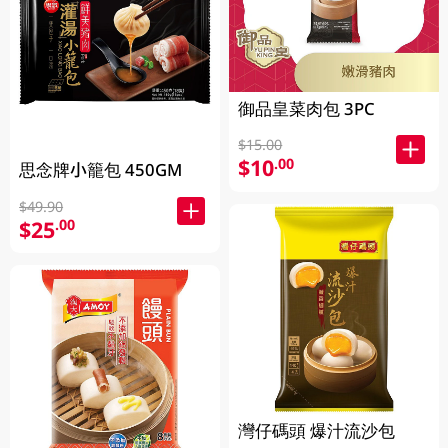
御品皇菜肉包 3PC
$15.00
$10
.00
思念牌小籠包 450GM
$49.90
$25
.00
灣仔碼頭 爆汁流沙包