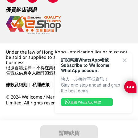
優質纲店認證
Under the law of Hong Kong, intoxicating liquor must not
be sold or supplied to a minor (under 18) in the course of
訂閱惠康WhatsApp帳號
business.
Subscribe to Wellcome
根據香港法律，不得在業務過程中，向未成年人 (18 歲以下人士)
WhatApp account
售賣或供應令人醺醉的酒類。
快人一步接收至抵資訊！
條款及細則
|
私隱政策
|
DFI零售集團
Stay one step ahead and grab
the best deals!
© 2024 Wellcome / Market Place. The Dairy Farm Company
連結 WhatsApp 帳號
Limited. All rights reserved.
暫時缺貨