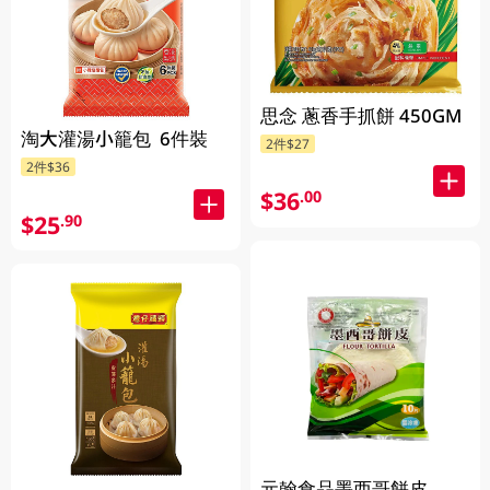
思念 蔥香手抓餅 450GM
淘大灌湯小籠包 6件裝
2件$27
2件$36
$36
.00
$25
.90
元翰食品墨西哥餅皮