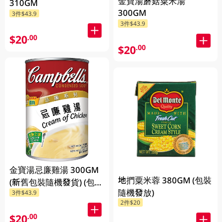
金寶湯蘑菇粟米湯
310GM
300GM
3件$43.9
3件$43.9
$20
.00
$20
.00
金寶湯忌廉雞湯 300GM
地捫粟米蓉 380GM (包裝
(新舊包裝隨機發貨) (包裝
隨機發放)
3件$43.9
隨機發放)
2件$20
$20
.00