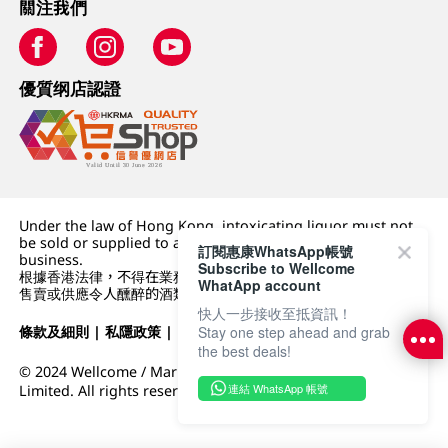
關注我們
優質纲店認證
Under the law of Hong Kong, intoxicating liquor must not
be sold or supplied to a minor (under 18) in the course of
訂閱惠康WhatsApp帳號
business.
Subscribe to Wellcome
根據香港法律，不得在業務過程中，向未成年人 (18 歲以下人士)
WhatApp account
售賣或供應令人醺醉的酒類。
快人一步接收至抵資訊！
Stay one step ahead and grab
條款及細則
|
私隱政策
|
DFI零售集團
the best deals!
© 2024 Wellcome / Market Place. The Dairy Farm Company
連結 WhatsApp 帳號
Limited. All rights reserved.