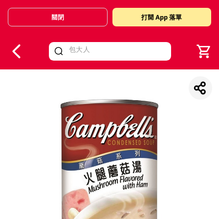
關閉
打開 App 落單
V
alid Until 30 June 2026