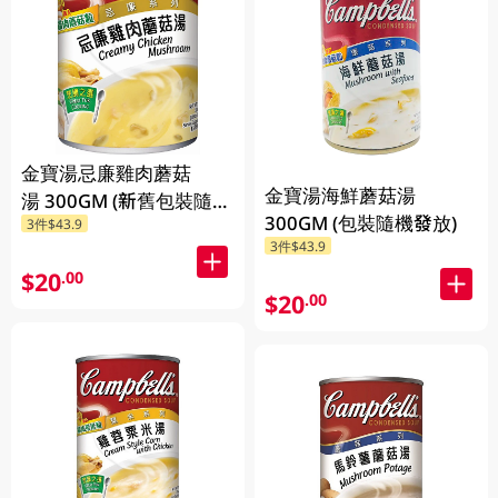
金寶湯忌廉雞肉蘑菇
金寶湯海鮮蘑菇湯
湯 300GM (新舊包裝隨機
300GM (包裝隨機發放)
3件$43.9
發貨) (包裝隨機發放)
3件$43.9
$20
.00
$20
.00