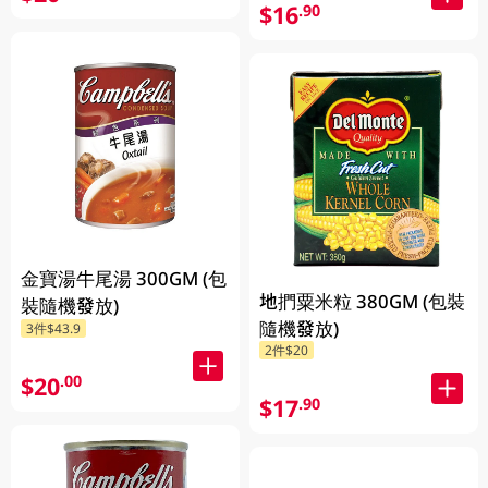
$16
.90
金寶湯牛尾湯 300GM (包
地捫粟米粒 380GM (包裝
裝隨機發放)
隨機發放)
3件$43.9
2件$20
$20
.00
$17
.90