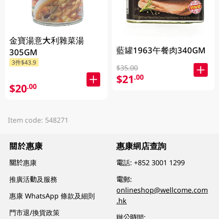
金寶湯意大利雜菜湯
藍罐1963午餐肉340GM
305GM
3件$43.9
$35.00
$21
.00
$20
.00
Item code: 548271
關於惠康
惠康網店查詢
關於惠康
電話:
+852 3001 1299
推廣活動及服務
電郵:
onlineshop@wellcome.com
惠康 WhatsApp 條款及細則
.hk
門市退/換貨政策
辦公時間: