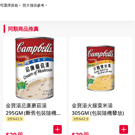
可選擇原箱。 照片僅供參考。
同類商品推薦
金寶湯忌廉蘑菇湯
金寶湯火腿粟米湯
295GM (新舊包裝隨機發
305GM (包裝隨機發放)
3件$43.9
3件$43.9
貨) (包裝隨機發放)
$20
$20
.00
.00