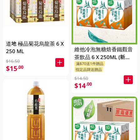
道地 極品菊花烏龍茶 6 X
維他冷泡無糖焙香鐵觀音
250 ML
茶飲品 6 X 250ML (新舊
$16.50
滿$70送1件贈品
包裝隨機發貨)
$15
.00
指定品牌送贈品
$14.50
$14
.00