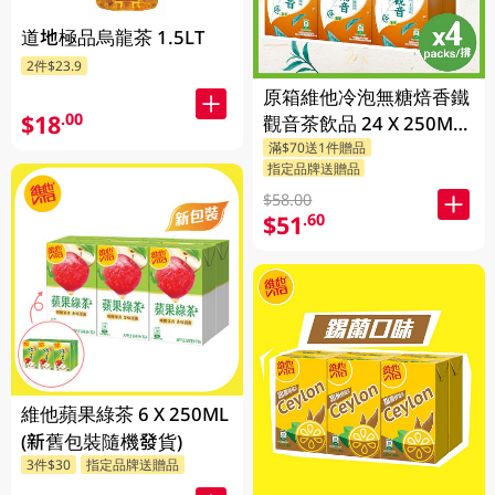
道地極品烏龍茶 1.5LT
2件$23.9
原箱維他冷泡無糖焙香鐵
$18
.00
觀音茶飲品 24 X 250ML
滿$70送1件贈品
(新舊包裝隨機發貨)
指定品牌送贈品
$58.00
$51
.60
維他蘋果綠茶 6 X 250ML
(新舊包裝隨機發貨)
3件$30
指定品牌送贈品