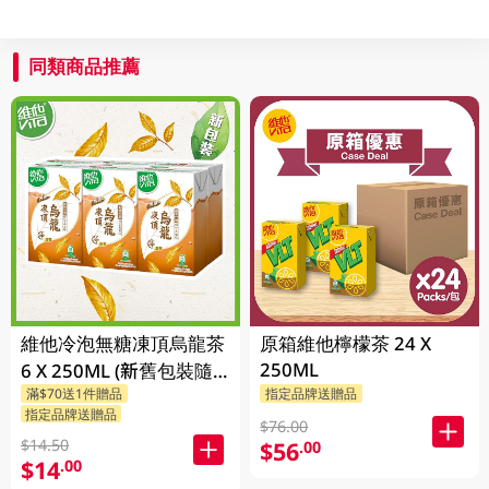
同類商品推薦
維他冷泡無糖凍頂烏龍茶
原箱維他檸檬茶 24 X
250ML
6 X 250ML (新舊包裝隨
滿$70送1件贈品
指定品牌送贈品
機發貨)
指定品牌送贈品
$76.00
$14.50
$56
.00
$14
.00