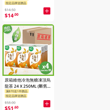
指定品牌送贈品
$14.50
$14
.00
原箱維他冷泡無糖凍頂烏
龍茶 24 X 250ML (新舊包
滿$70送1件贈品
裝隨機發貨)
指定品牌送贈品
$58.00
$51
.60