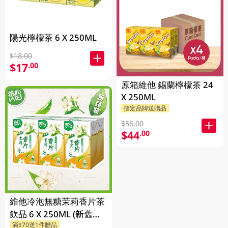
陽光檸檬茶 6 X 250ML
$18.00
$17
.00
原箱維他 錫蘭檸檬茶 24
X 250ML
指定品牌送贈品
$56.00
$44
.00
維他冷泡無糖茉莉香片茶
飲品 6 X 250ML (新舊包
滿$70送1件贈品
裝隨機發貨)