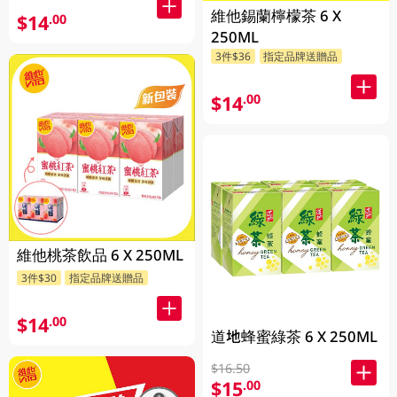
維他錫蘭檸檬茶 6 X
$14
.00
250ML
3件$36
指定品牌送贈品
$14
.00
維他桃茶飲品 6 X 250ML
3件$30
指定品牌送贈品
$14
.00
道地蜂蜜綠茶 6 X 250ML
$16.50
$15
.00