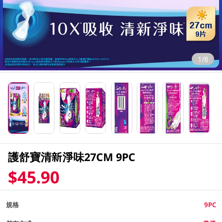
1/8
護舒寶清新淨味27CM 9PC
$45.90
規格
9PC