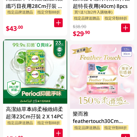
纖巧日夜用28Cm孖裝 2
超特長夜用(40cm) 8pcs
指定品牌送贈品
指定分類88折
買1送1(加2件入購物車)
X 10PC
指定品牌送贈品
指定分類88折
$38.90
$43
.00
$29
.90
高潔絲草本綿柔極緻綿柔
樂而雅
超薄23Cm孖裝 2 X 14PC
feathertouch30Cm
指定品牌送贈品
指定分類88折
12PC
指定品牌送贈品
指定分類88折