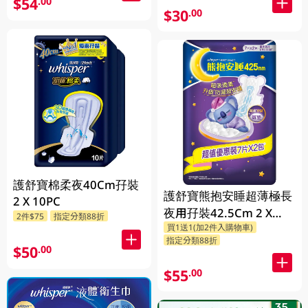
$54
.00
$30
.00
護舒寶棉柔夜40Cm孖裝
護舒寶熊抱安睡超薄極長
2 X 10PC
夜用孖裝42.5Cm 2 X
2件$75
指定分類88折
買1送1(加2件入購物車)
7PC
指定分類88折
$50
.00
$55
.00