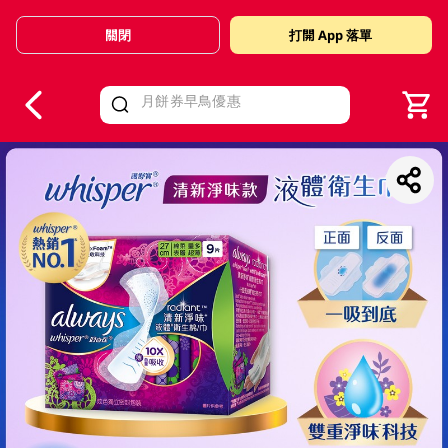
關閉
打開 App 落單
V
alid Until 30 June 2026