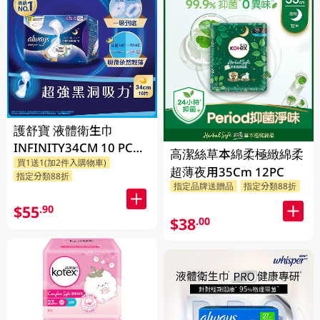
護舒寶 液體衛生巾
INFINITY34CM 10 PC
高潔絲草本綿柔極緻綿柔
買1送1(加2件入購物車)
(包裝隨機發放)
超薄夜用35Cm 12PC
指定分類88折
指定品牌送贈品
指定分類88折
$55
.90
$38
.00