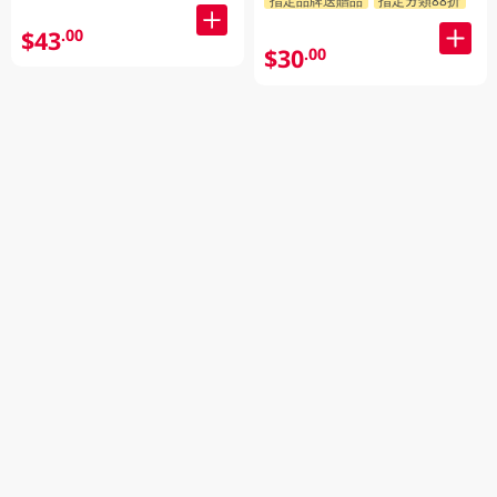
14PC
$43
.00
$30
.00