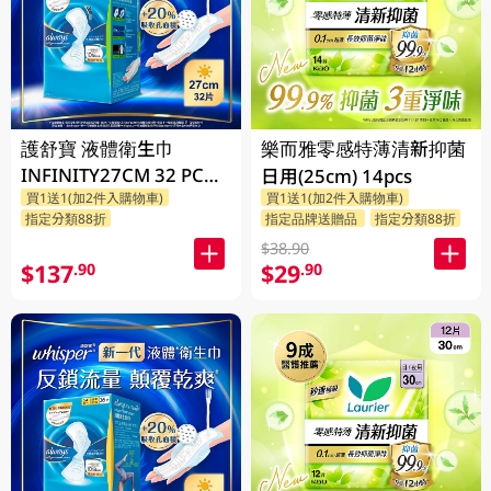
護舒寶 液體衛生巾
樂而雅零感特薄清新抑菌
INFINITY27CM 32 PC
日用(25cm) 14pcs
買1送1(加2件入購物車)
買1送1(加2件入購物車)
(包裝隨機發放)
指定分類88折
指定品牌送贈品
指定分類88折
$38.90
$137
$29
.90
.90