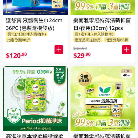
護舒寶 液體衛生巾24cm
樂而雅零感特薄清新抑菌
36PC (包裝隨機發放)
日/夜用(30cm) 12pcs
買1送1(加2件入購物車)
買1送1(加2件入購物車)
指定分類88折
指定品牌送贈品
指定分類88折
$38.90
$120
$29
.90
.90
高潔絲草本綿柔極緻綿柔
樂而雅零感特薄清新抑菌