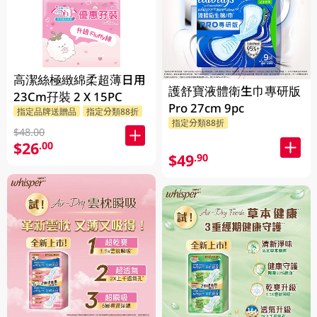
高潔絲極緻綿柔超薄日用
護舒寶液體衛生巾專研版
23Cm孖裝 2 X 15PC
Pro 27cm 9pc
指定品牌送贈品
指定分類88折
指定分類88折
$48.00
$26
.00
$49
.90