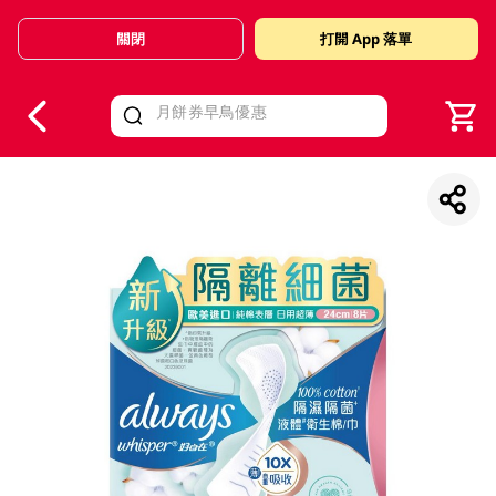
關閉
打開 App 落單
V
alid Until 30 June 2026