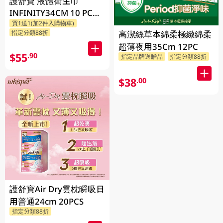
護舒寶 液體衛生巾
INFINITY34CM 10 PC
買1送1(加2件入購物車)
(包裝隨機發放)
高潔絲草本綿柔極緻綿柔
指定分類88折
超薄夜用35Cm 12PC
$55
.90
指定品牌送贈品
指定分類88折
$38
.00
護舒寶Air Dry雲枕瞬吸日
用普通24cm 20PCS
指定分類88折