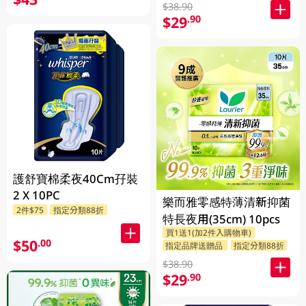
$38.90
$29
.90
護舒寶棉柔夜40Cm孖裝
2 X 10PC
樂而雅零感特薄清新抑菌
2件$75
指定分類88折
特長夜用(35cm) 10pcs
買1送1(加2件入購物車)
$50
.00
指定品牌送贈品
指定分類88折
$38.90
$29
.90