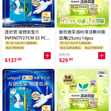
護舒寶 液體衛生巾
樂而雅零感特薄清新抑菌
INFINITY27CM 32 PC
日用(25cm) 14pcs
買1送1(加2件入購物車)
買1送1(加2件入購物車)
(包裝隨機發放)
指定分類88折
指定品牌送贈品
指定分類88折
$38.90
$137
$29
.90
.90