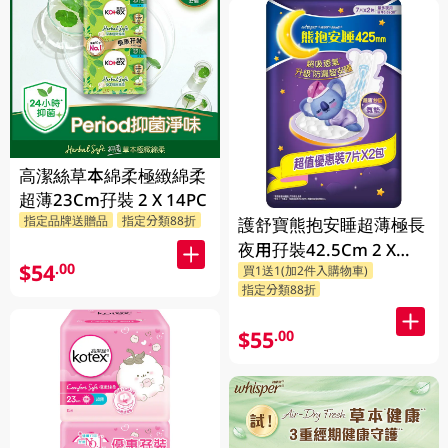
高潔絲草本綿柔極緻綿柔
超薄23Cm孖裝 2 X 14PC
指定品牌送贈品
指定分類88折
護舒寶熊抱安睡超薄極長
夜用孖裝42.5Cm 2 X
$54
.00
買1送1(加2件入購物車)
7PC
指定分類88折
$55
.00