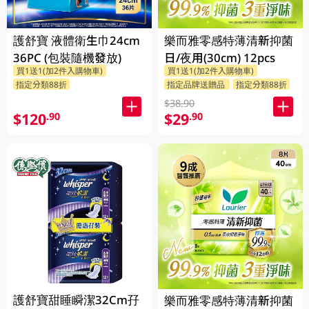
護舒寶 液體衛生巾24cm
樂而雅零感特薄清新抑菌
36PC (包裝隨機發放)
日/夜用(30cm) 12pcs
買1送1(加2件入購物車)
買1送1(加2件入購物車)
指定分類88折
指定品牌送贈品
指定分類88折
$38.90
$120
$29
.90
.90
護舒寶甜睡瞬潔32Cm孖
樂而雅零感特薄清新抑菌