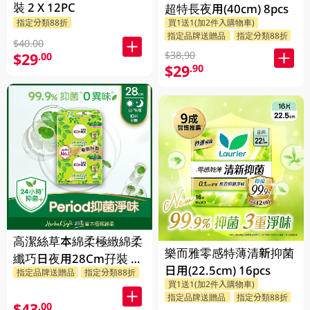
裝 2 X 12PC
超特長夜用(40cm) 8pcs
指定分類88折
買1送1(加2件入購物車)
指定品牌送贈品
指定分類88折
$40.00
$38.90
$29
.00
$29
.90
高潔絲草本綿柔極緻綿柔
樂而雅零感特薄清新抑菌
纖巧日夜用28Cm孖裝 2
日用(22.5cm) 16pcs
指定品牌送贈品
指定分類88折
X 10PC
買1送1(加2件入購物車)
指定品牌送贈品
指定分類88折
$43
.00