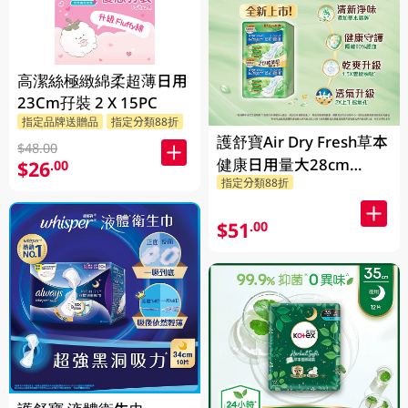
高潔絲極緻綿柔超薄日用
23Cm孖裝 2 X 15PC
指定品牌送贈品
指定分類88折
護舒寶Air Dry Fresh草本
$48.00
健康日用量大28cm
$26
.00
指定分類88折
20PCS
$51
.00