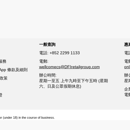
一般查詢
惠
電話:
+852 2299 1133
電
服務
電郵:
電
wellcomecs@DFIretailgroup.com
on
sApp 條款及細則
辦公時間:
辦
貨政策
星期一至五 上午九時至下午五時 (星期
星
六、日及公眾假期休息)
企
電
證
or (under 18) in the course of business.
醺醉的酒類。