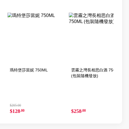
瑪特堡莎當妮 750ML
雲霧之灣長相思白酒 750ML
(包裝隨機發放)
$205.00
$128
$258
.00
.00