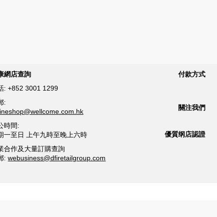
康網店查詢
付款方式
話:
+852 3001 1299
郵:
關注我們
lineshop@wellcome.com.hk
公時間:
優質纲店認證
期一至日 上午九時至晚上六時
業合作及大量訂購查詢
郵:
webusiness@dfiretailgroup.com
條款及細則
|
私隱政策
|
DFI零售集團