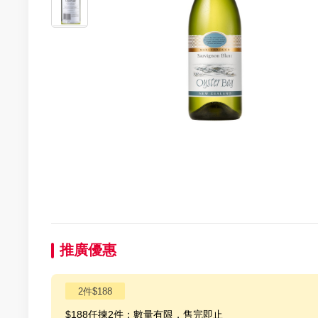
推廣優惠
2件$188
$188任揀2件；數量有限，售完即止