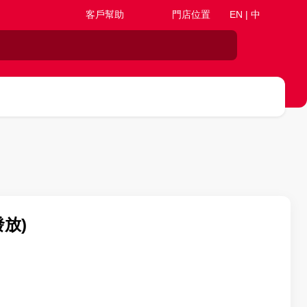
客戶幫助
門店位置
EN | 中
發放)