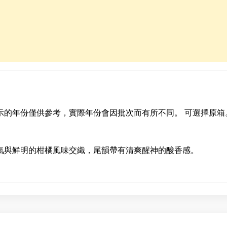
示的年份僅供參考，實際年份會因批次而有所不同。 可選擇原箱
氣與鮮明的柑橘風味交織，尾韻帶有清爽醒神的酸香感。