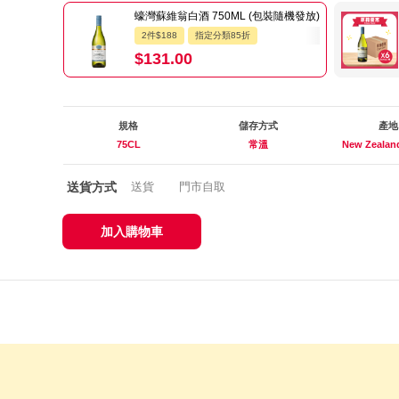
蠔灣蘇維翁白酒 750ML (包裝隨機發放)
2件$188
指定分類85折
$131.00
規格
儲存方式
產地
75CL
常溫
New Zeala
送貨方式
送貨
門市自取
加入購物車