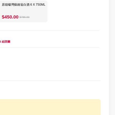
原箱蠔灣蘇維翁白酒 6 X 750ML
$450.00
$786.00
nd 紐西蘭