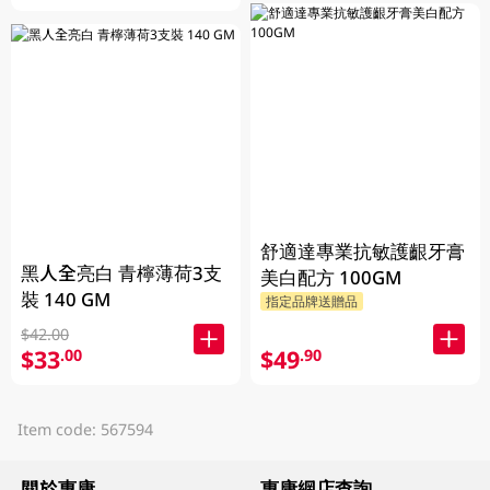
舒適達專業抗敏護齦牙膏
黑人全亮白 青檸薄荷3支
美白配方 100GM
裝 140 GM
指定品牌送贈品
$42.00
$33
$49
.00
.90
Item code: 567594
關於惠康
惠康網店查詢