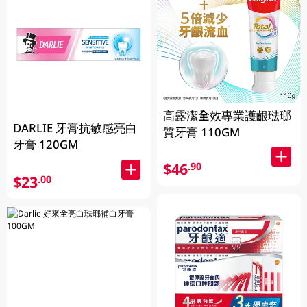
高露潔全效專業護齦琺瑯
DARLIE 牙膏抗敏感亮白
質牙膏 110GM
牙膏 120GM
$46
.90
$23
.00