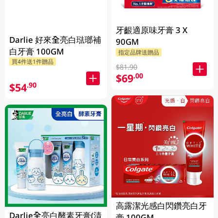
牙齦適原味牙膏 3 X
Darlie 好來全亮白琺瑯補
90GM
白牙膏 100GM
指定品牌送贈品
買4件送1件贈品
$81.90
$69
.00
$54
.90
高露潔光感白閃鑽亮白牙
Darlie全亮白酵素牙膏(清
膏 100GM