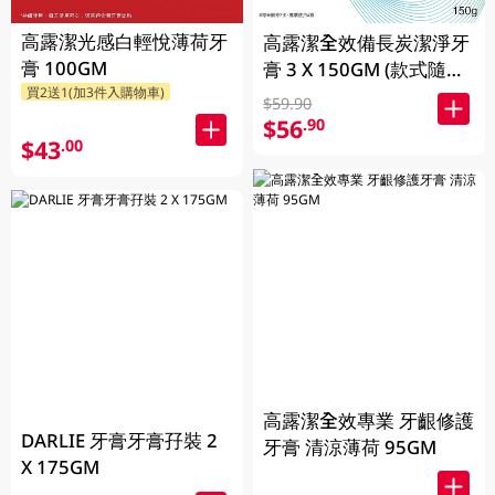
高露潔光感白輕悅薄荷牙
高露潔全效備長炭潔淨牙
膏 100GM
膏 3 X 150GM (款式隨機
買2送1(加3件入購物車)
發送)
$59.90
$56
.90
$43
.00
高露潔全效專業 牙齦修護
DARLIE 牙膏牙膏孖裝 2
牙膏 清涼薄荷 95GM
X 175GM