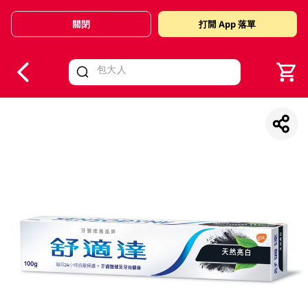
關閉
打開 App 落單
V
alid Until 30 June 2026