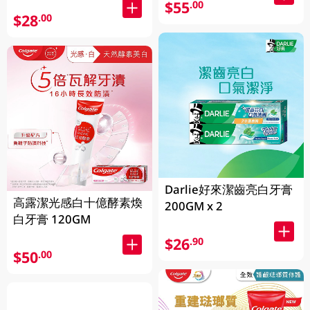
$55
.00
$28
.00
Darlie好來潔齒亮白牙膏
高露潔光感白十億酵素煥
200GM x 2
白牙膏 120GM
$26
.90
$50
.00