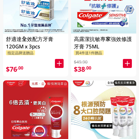
舒適達全效配方牙膏
高露潔抗敏專家強效修護
120GM x 3pcs
牙膏 75ML
指定品牌送贈品
買4件送1件贈品
$49.90
$76
$38
.00
.00