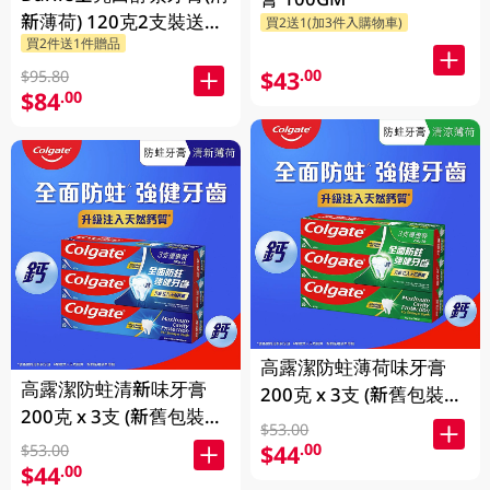
新薄荷) 120克2支裝送
買2送1(加3件入購物車)
買2件送1件贈品
Chiikawa便攜不鏽鋼杯
1PK
$43
.00
$95.80
$84
.00
高露潔防蛀薄荷味牙膏
高露潔防蛀清新味牙膏
200克 x 3支 (新舊包裝隨
200克 x 3支 (新舊包裝隨
機發送)
$53.00
機發送)
$44
.00
$53.00
$44
.00