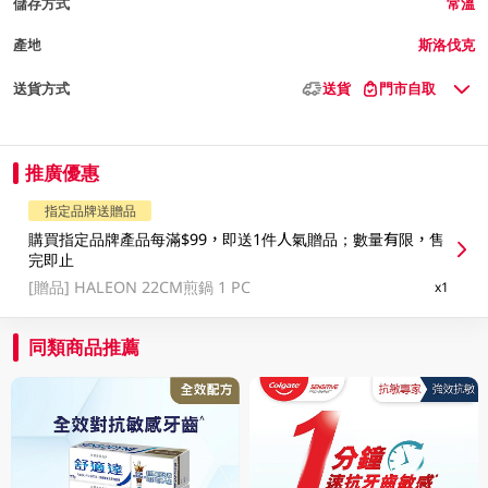
儲存方式
常溫
產地
斯洛伐克
送貨方式
送貨
門市自取
推廣優惠
指定品牌送贈品
購買指定品牌產品每滿$99，即送1件人氣贈品；數量有限，售
完即止
[贈品]
HALEON 22CM煎鍋 1 PC
x1
同類商品推薦