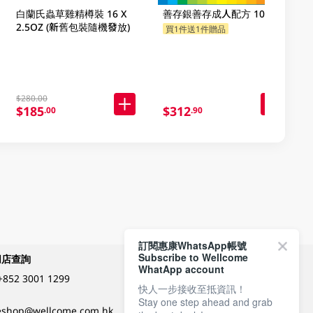
白蘭氏蟲草雞精樽裝 16 X
善存銀善存成人配方 100PC
2.5OZ (新舊包裝隨機發放)
買1件送1件贈品
$280.00
$185
$312
.00
.90
訂閱惠康WhatsApp帳號
Subscribe to Wellcome
網店查詢
付款方式
WhatApp account
+852 3001 1299
快人一步接收至抵資訊！
Stay one step ahead and grab
關注我們
eshop@wellcome.com.hk