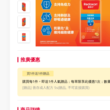
推廣優惠
買1件送1件贈品
購買每1件，即送1件人氣贈品；每單限享此優惠1次；數
[贈品]
善存成人配方 5s(贈品, 不可直接購買)
商品詳情