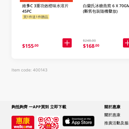
維多C 3重功效橙味水溶片
白蘭氏冰糖燕窩 6 X 70G
45PC
(新舊包裝隨機發放)
買1件送1件贈品
$248.00
$155
$168
.00
.00
Item code: 400143
夠抵夠齊 一APP買到 立即下載
關於惠康
關於惠康
推廣活動及服