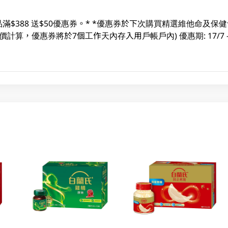
$388 送$50優惠券。* *優惠券於下次購買精選維他命及保健食
計算，優惠券將於7個工作天內存入用戶帳戶內) 優惠期: 17/7 - 1