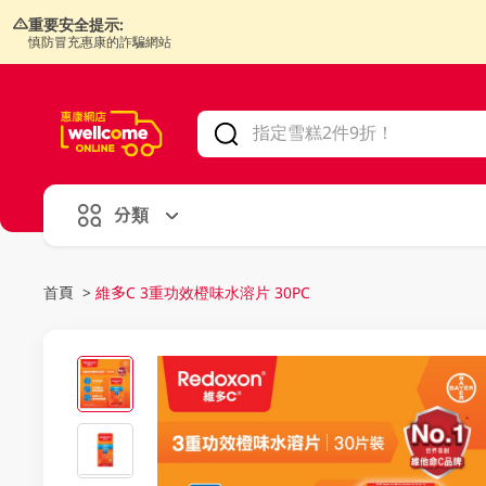
重要安全提示:
慎防冒充惠康的詐騙網站
V
alid Until 30 June 2026
分類
首頁
>
維多C 3重功效橙味水溶片 30PC