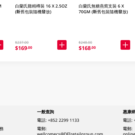
M
白蘭氏雞精樽裝 16 X 2.5OZ
白蘭氏無糖燕窩支裝 6 X
(新舊包裝隨機發放)
70GM (新舊包裝隨機發放)
$237.00
$248.00
$169
$168
.00
.00
一般查詢
惠康
電話:
+852 2299 1133
電話:
務
電郵:
電郵:
wellcomecs@DFIretailgroup.com
onlin