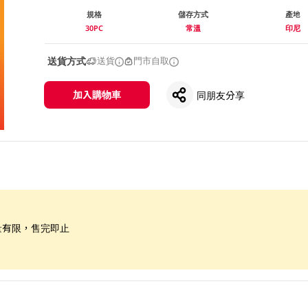
規格
儲存方式
產地
30PC
常溫
印尼
送貨方式
送貨
門市自取
加入購物車
同朋友分享
量有限，售完即止