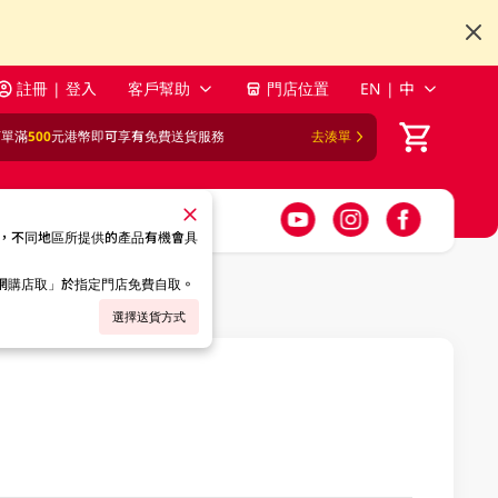
註冊 | 登入
客戶幫助
門店位置
EN | 中
訂單滿
500
元港幣即可享有免費送貨服務
去湊單
，不同地區所提供的產品有機會具
「網購店取」於指定門店免費自取。
選擇送貨方式