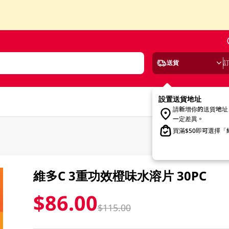
送貨
設置送貨地址
請新增你的送貨地址
一定差異。
買滿$50即可選擇
維多C 3重功效橙味水溶片 30PC
$86.00
$115.00