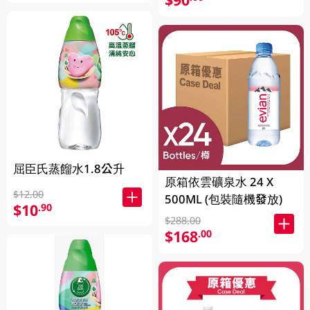
屈臣氏蒸餾水1.8公升
原箱依雲礦泉水 24 X
$12.00
500ML (包裝隨機發放)
$10
.90
$288.00
$168
.00