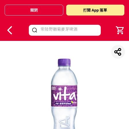
關閉
打開 App 落單
V
alid Until 30 June 2026