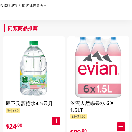
可選擇原箱。 照片僅供參考。
同類商品推薦
依雲天然礦泉水 6 X
屈臣氏蒸餾水4.5公升
1.5LT
3件$62
2件$156
$24
.00
$90
.00