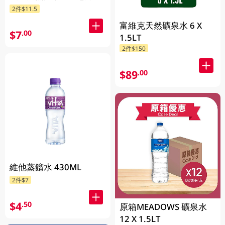
2件$11.5
富維克天然礦泉水 6 X
$7
.00
1.5LT
2件$150
$89
.00
維他蒸餾水 430ML
2件$7
$4
.50
原箱MEADOWS 礦泉水
12 X 1.5LT