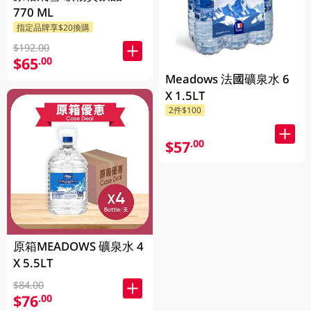
770 ML
指定品牌享$20換購
$192.00
$65
.00
Meadows 法國礦泉水 6
X 1.5LT
2件$100
$57
.00
原箱MEADOWS 礦泉水 4
X 5.5LT
$84.00
$76
.00