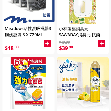
Meadows活性炭吸濕器3
小林製藥消臭元
個優惠裝 3 X 720ML
SAWADAY消臭元 抗菌
+浴廁芳香劑 -柑橘草本
$49.90
5.8ML
$18
$39
.00
.90