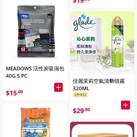
$19
MEADOWS 活性炭吸濕包
40G 5 PC
佳麗茉莉空氣清新噴霧
320ML
$15
.00
2件$52
$29
.00