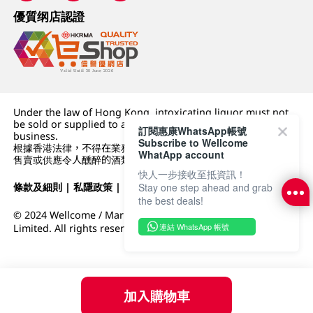
優質纲店認證
Under the law of Hong Kong, intoxicating liquor must not
be sold or supplied to a minor (under 18) in the course of
訂閱惠康WhatsApp帳號
business.
Subscribe to Wellcome
根據香港法律，不得在業務過程中，向未成年人 (18 歲以下人士)
WhatApp account
售賣或供應令人醺醉的酒類。
快人一步接收至抵資訊！
條款及細則
|
私隱政策
|
DFI零售集團
Stay one step ahead and grab
the best deals!
© 2024 Wellcome / Market Place. The Dairy Farm Company
連結 WhatsApp 帳號
Limited. All rights reserved.
加入購物車