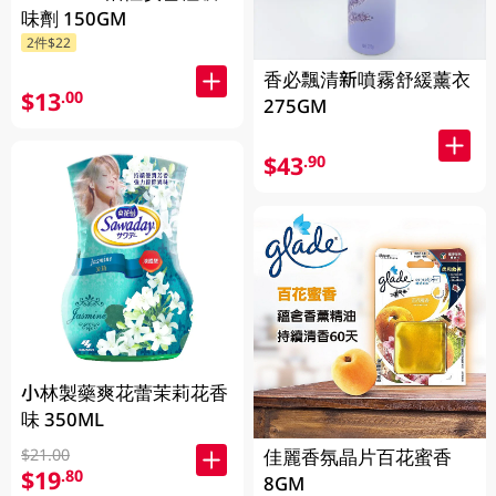
味劑 150GM
2件$22
香必飄清新噴霧舒緩薰衣
$13
.00
275GM
$43
.90
小林製藥爽花蕾茉莉花香
味 350ML
$21.00
佳麗香氛晶片百花蜜香
$19
.80
8GM