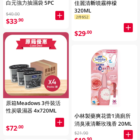
白元強力抽濕袋 5PC
佳麗清新噴霧檸檬
320ML
$40.00
2件$52
$33
.90
$29
.00
原箱Meadows 3件裝活
性炭吸濕器 4x720ML
小林製藥爽花蕾1滴廁所
消臭液清新玫瑰香 20ML
$72
.00
$21.90
.90