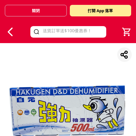
關閉
打開 App 落單
V
alid Until 30 June 2026