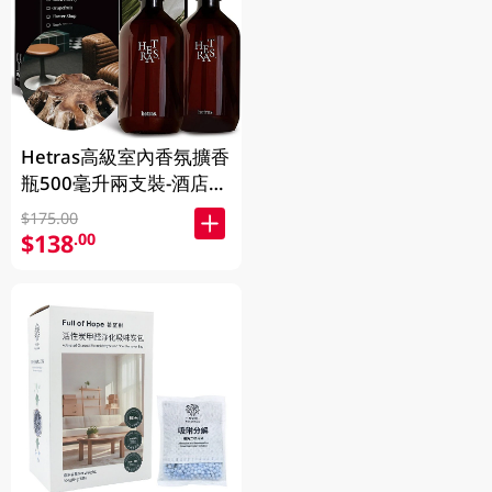
Hetras高級室內香氛擴香
瓶500毫升兩支裝-酒店木
香 1BX
$175.00
$138
.00