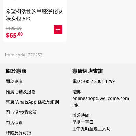
希望樹活性炭甲醛淨化吸
味炭包 6PC
$105.00
$65
.00
Item code: 276253
關於惠康
惠康網店查詢
關於惠康
電話:
+852 3001 1299
推廣活動及服務
電郵:
onlineshop@wellcome.com
惠康 WhatsApp 條款及細則
.hk
門市退/換貨政策
辦公時間:
星期一至日
門店位置
上午九時至晚上六時
牌照及許可證