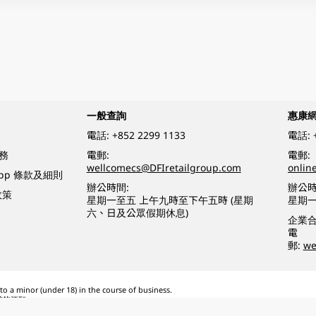
一般查詢
惠康
電話:
+852 2299 1133
電話:
務
電郵:
電郵:
wellcomecs@DFIretailgroup.com
onlin
App 條款及細則
辦公時間:
辦公時
政策
星期一至五 上午九時至下午五時 (星期
星期一
六、日及公眾假期休息)
企業
電
郵:
we
o a minor (under 18) in the course of business.
醉的酒類。