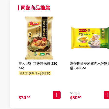
同類商品推薦
淘大 瑤柱頂級糯米雞 230
灣仔碼頭粟米豬肉水餃家
GM
裝 840GM
買1送1(加2件入購物車)
$69.90
$30
$50
.00
.00