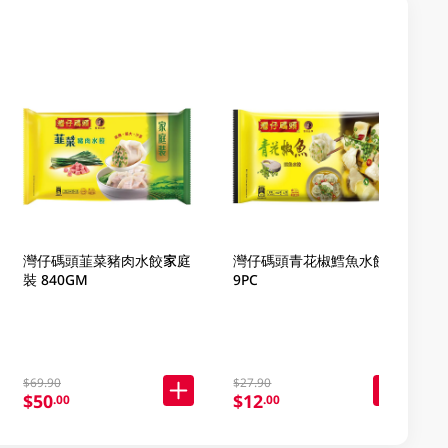
灣仔碼頭韮菜豬肉水餃家庭
灣仔碼頭青花椒鱈魚水餃
裝 840GM
9PC
$69.90
$27.90
$50
$12
.00
.00