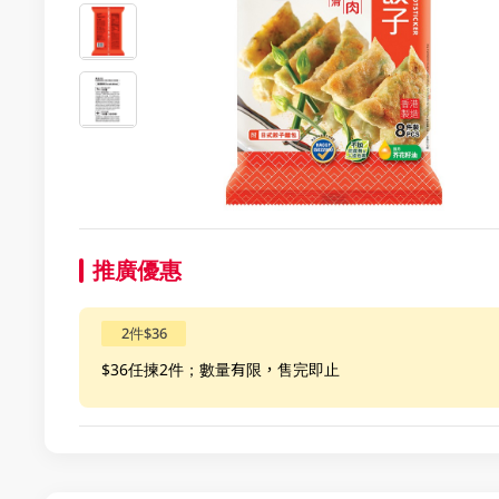
推廣優惠
2件$36
$36任揀2件；數量有限，售完即止