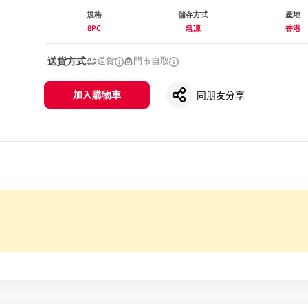
規格
儲存方式
產地
8PC
急凍
香港
送貨方式
送貨
門市自取
加入購物車
同朋友分享