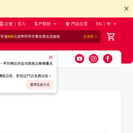
註冊 | 登入
客戶幫助
門店位置
EN | 中
訂單滿
500
元港幣即可享有免費送貨服務
去湊單
，不同地區所提供的產品有機會具
「網購店取」於指定門店免費自取。
選擇送貨方式