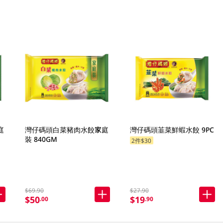
庭
灣仔碼頭白菜豬肉水餃家庭
灣仔碼頭韮菜鮮蝦水餃 9PC
裝 840GM
2件$30
$69.90
$27.90
$50
$19
.00
.90