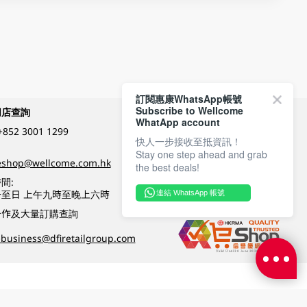
訂閱惠康WhatsApp帳號
Subscribe to Wellcome
網店查詢
付款方式
WhatApp account
+852 3001 1299
快人一步接收至抵資訊！
Stay one step ahead and grab
關注我們
eshop@wellcome.com.hk
the best deals!
間:
至日 上午九時至晚上六時
連結 WhatsApp 帳號
優質纲店認證
合作及大量訂購查詢
business@dfiretailgroup.com
條款及細則
|
私隱政策
|
DFI零售集團