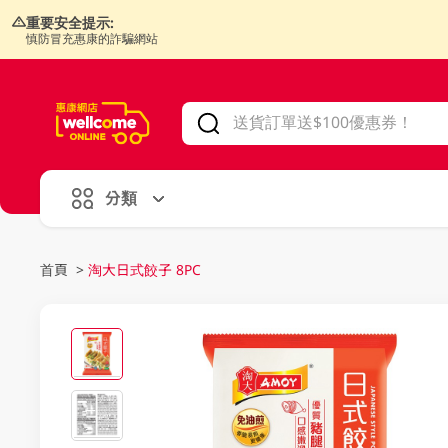
重要安全提示:
慎防冒充惠康的詐騙網站
V
alid Until 30 June 2026
分類
首頁
>
淘大日式餃子 8PC