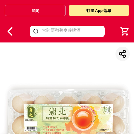
關閉
打開 App 落單
V
alid Until 30 June 2026