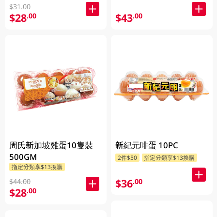
$31.00
$28
$43
.00
.00
周氏新加坡雞蛋10隻裝
新紀元啡蛋 10PC
500GM
2件$50
指定分類享$13換購
指定分類享$13換購
$36
.00
$44.00
$28
.00