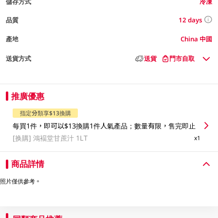
儲存方式
冷凍
12 days
品質
產地
China 中國
送貨方式
送貨
門市自取
推廣優惠
指定分類享$13換購
每買1件，即可以$13換購1件人氣產品；數量有限，售完即止
[换購]
鴻褔堂甘蔗汁 1LT
x1
商品詳情
照片僅供參考。