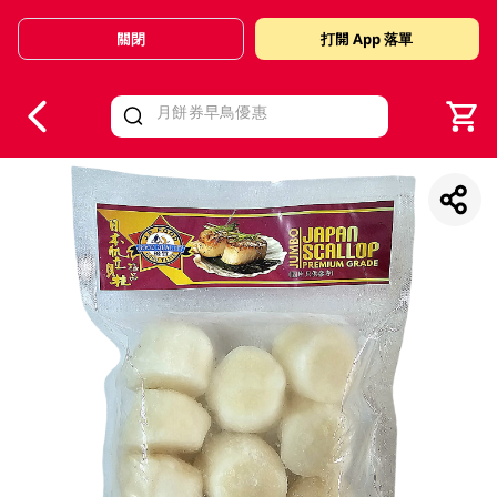
關閉
打開 App 落單
V
alid Until 30 June 2026