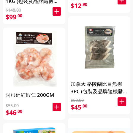
1KG (包裝及品牌隨機發
$12
.90
放)
$148.00
$99
.00
加拿大 格陵蘭比目魚柳
3PC (包裝及品牌隨機發
阿根廷紅蝦仁 200GM
放)
$60.00
$55.00
$45
.00
$46
.00