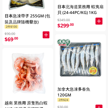
日本北海道業務用 蝦夷扇
貝 (24-44PC/KG) 1KG
日本急凍帶子 255GM (包
$349.00
裝及品牌隨機發放)
$299
.00
2件$100
$90.00
$69
.00
加拿大急凍多春魚
120GM
2件$24
越南 業務用 原隻熟白蝦
$30.00