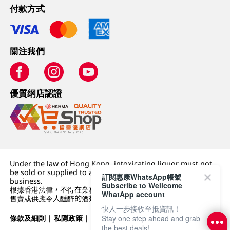
付款方式
關注我們
優質纲店認證
Under the law of Hong Kong, intoxicating liquor must not
be sold or supplied to a minor (under 18) in the course of
訂閱惠康WhatsApp帳號
business.
Subscribe to Wellcome
根據香港法律，不得在業務過程中，向未成年人 (18 歲以下人士)
WhatApp account
售賣或供應令人醺醉的酒類。
快人一步接收至抵資訊！
條款及細則
|
私隱政策
|
DFI零售集團
Stay one step ahead and grab
the best deals!