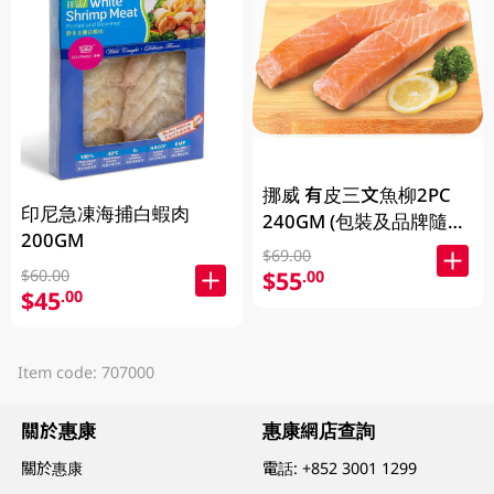
挪威 有皮三文魚柳2PC
印尼急凍海捕白蝦肉
240GM (包裝及品牌隨機
200GM
發放)
$69.00
$60.00
$55
.00
$45
.00
Item code: 707000
關於惠康
惠康網店查詢
關於惠康
電話:
+852 3001 1299