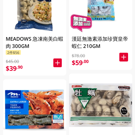
MEADOWS 急凍南美白蝦
漢廷無激素添加珍寶皇帝
肉 300GM
蝦仁 210GM
2件$56
$78.00
$59
.00
$45.00
$39
.90