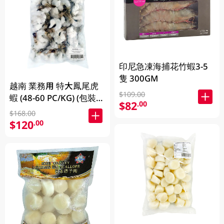
印尼急凍海捕花竹蝦3-5
隻 300GM
越南 業務用 特大鳳尾虎
$109.00
蝦 (48-60 PC/KG) (包裝及
$82
.00
品牌隨機發放)
$168.00
$120
.00