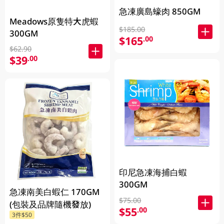
急凍廣島蠔肉 850GM
Meadows原隻特大虎蝦
$185.00
300GM
$165
.00
$62.90
$39
.00
印尼急凍海捕白蝦
300GM
急凍南美白蝦仁 170GM
$75.00
(包裝及品牌隨機發放)
$55
.00
3件$50