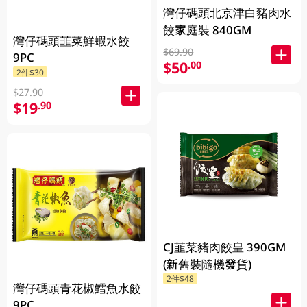
灣仔碼頭北京津白豬肉水
餃家庭裝 840GM
灣仔碼頭韮菜鮮蝦水餃
$69.90
9PC
$50
.00
2件$30
$27.90
$19
.90
CJ韮菜豬肉餃皇 390GM
(新舊裝隨機發貨)
2件$48
灣仔碼頭青花椒鱈魚水餃
9PC