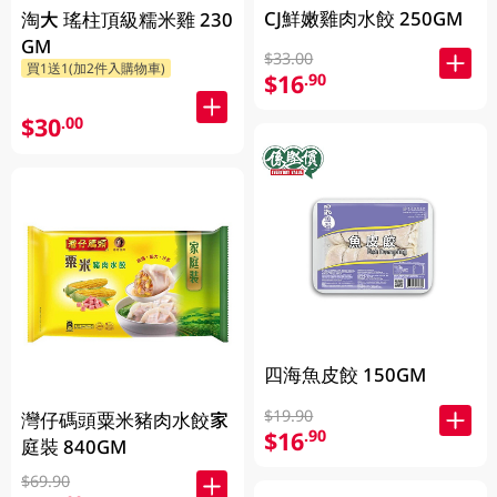
CJ鮮嫩雞肉水餃 250GM
淘大 瑤柱頂級糯米雞 230
GM
$33.00
買1送1(加2件入購物車)
$16
.90
$30
.00
四海魚皮餃 150GM
$19.90
灣仔碼頭粟米豬肉水餃家
$16
.90
庭裝 840GM
$69.90