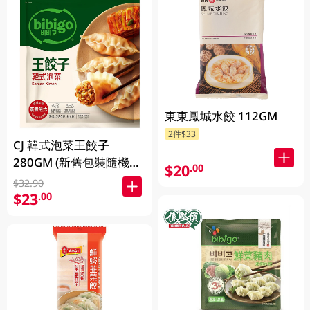
東東鳳城水餃 112GM
2件$33
CJ 韓式泡菜王餃子
280GM (新舊包裝隨機發
$20
.00
貨)
$32.90
$23
.00