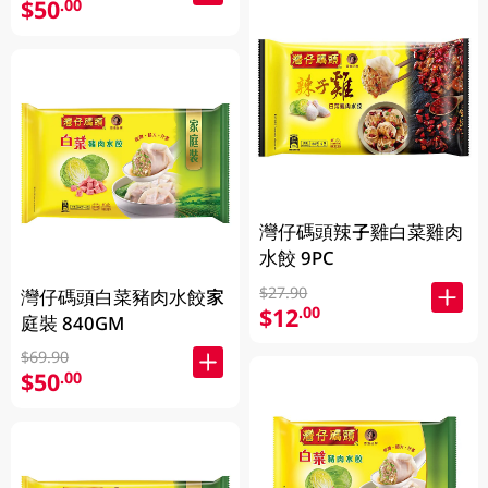
$50
.00
灣仔碼頭辣子雞白菜雞肉
水餃 9PC
$27.90
灣仔碼頭白菜豬肉水餃家
$12
.00
庭裝 840GM
$69.90
$50
.00