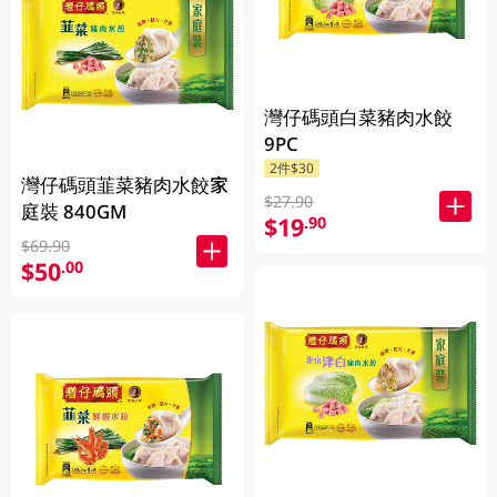
灣仔碼頭白菜豬肉水餃
9PC
2件$30
灣仔碼頭韮菜豬肉水餃家
$27.90
庭裝 840GM
$19
.90
$69.90
$50
.00