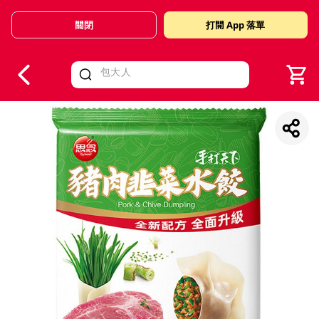
關閉
打開 App 落單
V
alid Until 30 June 2026