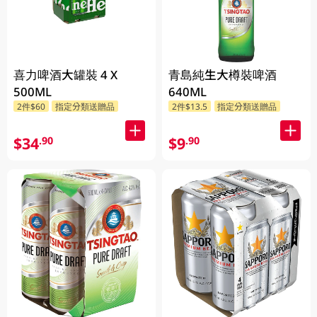
喜力啤酒大罐裝 4 X
青島純生大樽裝啤酒
500ML
640ML
2件$60
指定分類送贈品
2件$13.5
指定分類送贈品
$34
$9
.90
.90