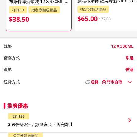
原箱布萊特 罐裝啤酒 24 X 330 ML
布萊特啤酒罐裝 12 X 330ML (包裝隨機發放)
指定分類送贈品
2件$59
指定分類送贈品
$65.00
$38.50
$77.00
規格
12 X 330ML
儲存方式
常溫
產地
香港
送貨方式
送貨
門市自取
推廣優惠
2件$59
$59任揀2件；數量有限，售完即止
指定分類送贈品