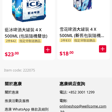
雪花啤酒大罐裝 4 X
藍冰啤酒大罐裝 4 X
500ML (新舊包裝隨機發
500ML (包裝隨機發放)
2件$33
指定分類送贈品
貨)
2件$42
指定分類送贈品
$18
.00
$23
.00
Item code: 222075
關於惠康
惠康網店查詢
關於惠康
電話:
+852 3001 1299
推廣活動及服務
電郵:
onlineshop@wellcome.com
惠康 WhatsApp 條款及細則
.hk