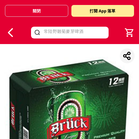
關閉
打開 App 落單
V
alid Until 30 June 2026