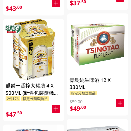
$37
.50
$43
.00
青島純生啤酒 12 X
麒麟一番搾大罐裝 4 X
330ML
500ML (新舊包裝隨機發
指定分類送贈品
2件$76
指定分類送贈品
貨)
$59.00
$49
.00
$47
.50