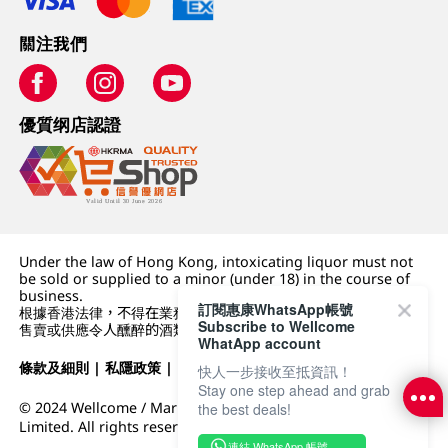
關注我們
優質纲店認證
Under the law of Hong Kong, intoxicating liquor must not
be sold or supplied to a minor (under 18) in the course of
business.
訂閱惠康WhatsApp帳號
根據香港法律，不得在業務過程中，向未成年人 (18 歲以下人士)
Subscribe to Wellcome
售賣或供應令人醺醉的酒類。
WhatApp account
條款及細則
|
私隱政策
|
DFI零售集團
快人一步接收至抵資訊！
Stay one step ahead and grab
© 2024 Wellcome / Market Place. The Dairy Farm Company
the best deals!
Limited. All rights reserved.
連結 WhatsApp 帳號