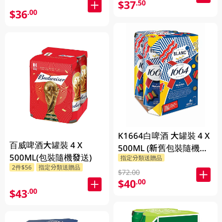
$37
.50
$36
.00
K1664白啤酒 大罐裝 4 X
百威啤酒大罐裝 4 X
500ML (新舊包裝隨機發
500ML(包裝隨機發送)
指定分類送贈品
貨)
2件$56
指定分類送贈品
$72.00
$40
.00
$43
.00