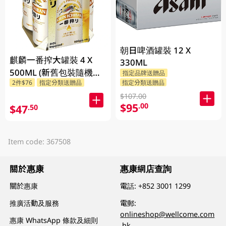
朝日啤酒罐裝 12 X
麒麟一番搾大罐裝 4 X
330ML
500ML (新舊包裝隨機發
指定品牌送贈品
指定分類送贈品
2件$76
指定分類送贈品
貨)
$107.00
$95
.00
$47
.50
Item code: 367508
關於惠康
惠康網店查詢
關於惠康
電話:
+852 3001 1299
推廣活動及服務
電郵:
onlineshop@wellcome.com
惠康 WhatsApp 條款及細則
.hk