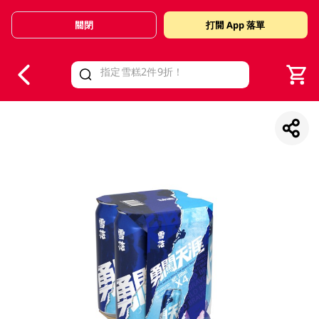
關閉
打開 App 落單
V
alid Until 30 June 2026