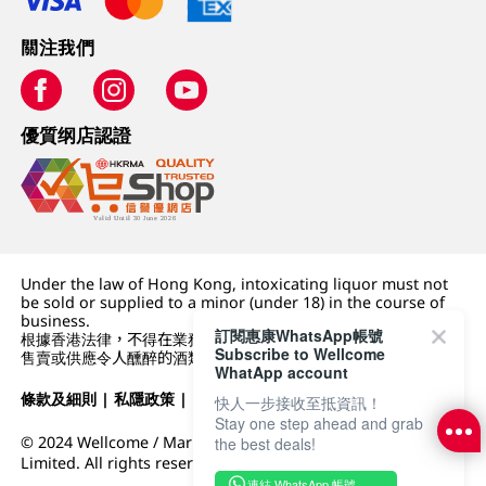
關注我們
優質纲店認證
Under the law of Hong Kong, intoxicating liquor must not
be sold or supplied to a minor (under 18) in the course of
business.
訂閱惠康WhatsApp帳號
根據香港法律，不得在業務過程中，向未成年人 (18 歲以下人士)
Subscribe to Wellcome
售賣或供應令人醺醉的酒類。
WhatApp account
條款及細則
|
私隱政策
|
DFI零售集團
快人一步接收至抵資訊！
Stay one step ahead and grab
© 2024 Wellcome / Market Place. The Dairy Farm Company
the best deals!
Limited. All rights reserved.
連結 WhatsApp 帳號