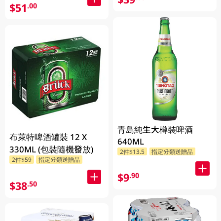
$51
.00
青島純生大樽裝啤酒
布萊特啤酒罐裝 12 X
640ML
330ML (包裝隨機發放)
2件$13.5
指定分類送贈品
2件$59
指定分類送贈品
$9
.90
$38
.50