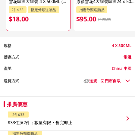
雪花啤酒大罐裝 4 X 500ML (新舊包裝隨機發貨)
原箱雪花4大罐裝啤酒24 x 500ML
2件$33
指定分類送贈品
指定分類送贈品
$18.00
$95.00
$108.00
規格
4 X 500ML
儲存方式
常溫
產地
China 中國
送貨方式
送貨
門市自取
推廣優惠
2件$33
$33任揀2件；數量有限，售完即止
指定分類送贈品