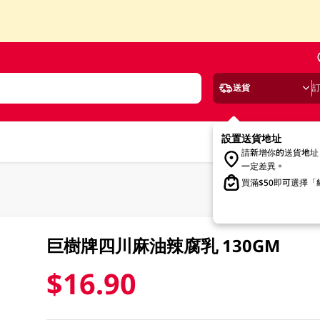
送貨
設置送貨地址
請新增你的送貨地址
一定差異。
買滿$50即可選擇
巨樹牌四川麻油辣腐乳 130GM
$16.90