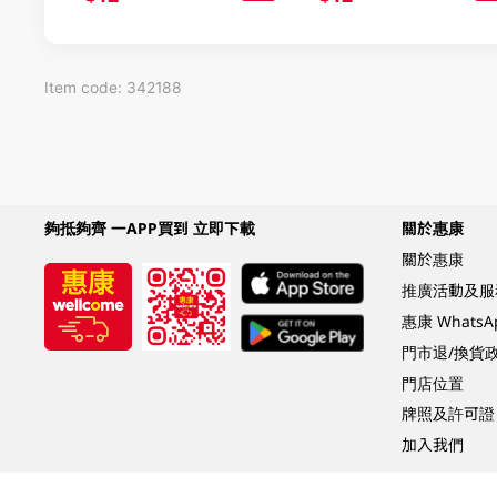
Item code: 342188
夠抵夠齊 一APP買到 立即下載
關於惠康
關於惠康
推廣活動及服
惠康 Whats
門市退/換貨
門店位置
牌照及許可證
加入我們