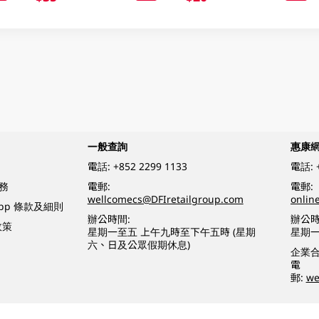
一般查詢
惠康
電話:
+852 2299 1133
電話:
務
電郵:
電郵:
wellcomecs@DFIretailgroup.com
onlin
App 條款及細則
辦公時間:
辦公時
政策
星期一至五 上午九時至下午五時 (星期
星期一
六、日及公眾假期休息)
企業
電
郵:
we