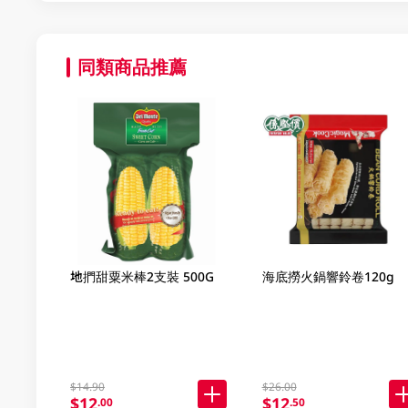
同類商品推薦
地捫甜粟米棒2支裝 500G
海底撈火鍋響鈴卷120g
$14.90
$26.00
$12
$12
.00
.50