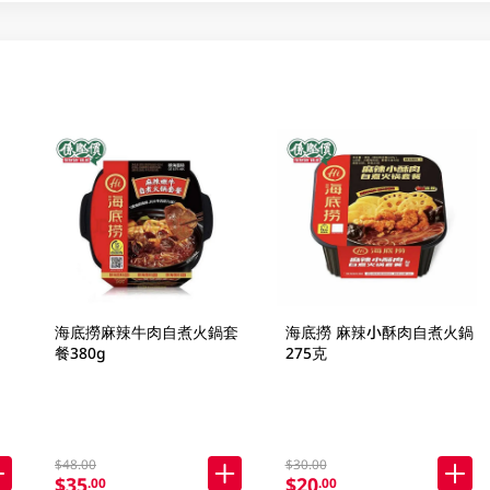
海底撈麻辣牛肉自煮火鍋套
海底撈 麻辣小酥肉自煮火鍋
餐380g
275克
$48.00
$30.00
$35
$20
.00
.00