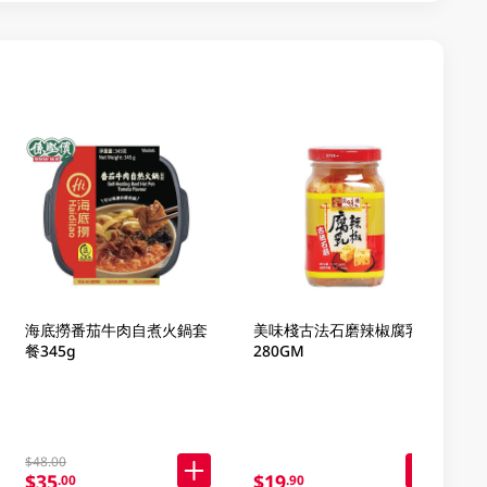
海底撈番茄牛肉自煮火鍋套
美味棧古法石磨辣椒腐乳
餐345g
280GM
$48.00
$35
$19
.00
.90