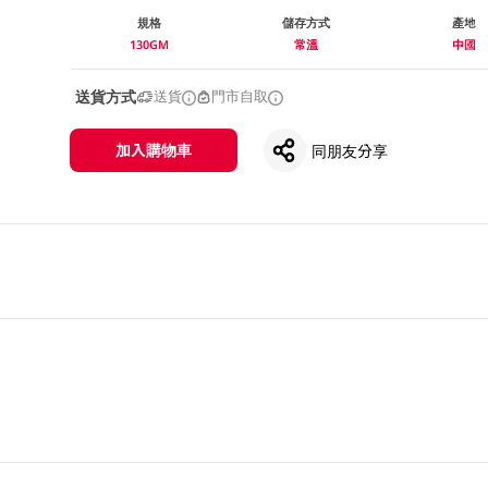
規格
儲存方式
產地
130GM
常溫
中國
送貨方式
送貨
門市自取
加入購物車
同朋友分享