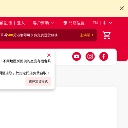
註冊 | 登入
客戶幫助
門店位置
EN | 中
訂單滿
500
元港幣即可享有免費送貨服務
去湊單
，不同地區所提供的產品有機會具
「網購店取」於指定門店免費自取。
選擇送貨方式