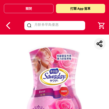
關閉
打開 App 落單
V
alid Until 30 June 2026