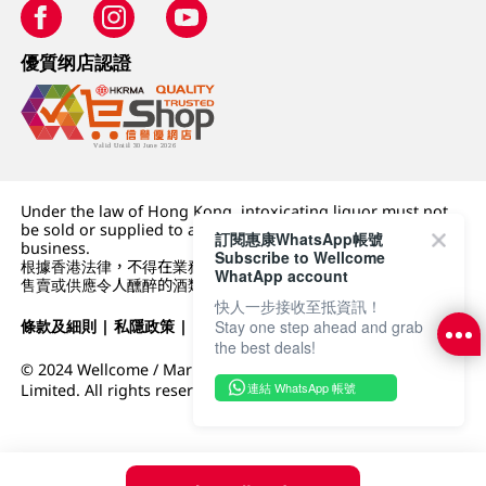
優質纲店認證
Under the law of Hong Kong, intoxicating liquor must not
be sold or supplied to a minor (under 18) in the course of
訂閱惠康WhatsApp帳號
business.
Subscribe to Wellcome
根據香港法律，不得在業務過程中，向未成年人 (18 歲以下人士)
WhatApp account
售賣或供應令人醺醉的酒類。
快人一步接收至抵資訊！
條款及細則
|
私隱政策
|
DFI零售集團
Stay one step ahead and grab
the best deals!
© 2024 Wellcome / Market Place. The Dairy Farm Company
連結 WhatsApp 帳號
Limited. All rights reserved.