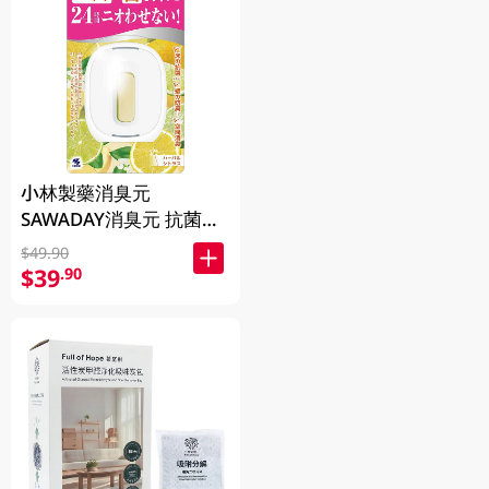
小林製藥消臭元
SAWADAY消臭元 抗菌
+浴廁芳香劑 -柑橘草本
$49.90
5.8ML
$39
.90