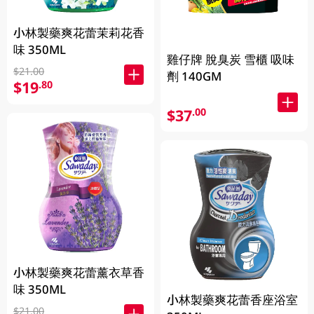
小林製藥爽花蕾茉莉花香
味 350ML
雞仔牌 脫臭炭 雪櫃 吸味
$21.00
劑 140GM
$19
.80
$37
.00
小林製藥爽花蕾薰衣草香
味 350ML
小林製藥爽花蕾香座浴室
$21.00