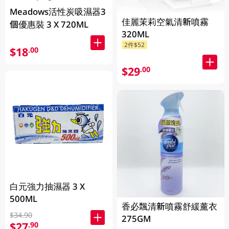
Meadows活性炭吸濕器3
佳麗茉莉空氣清新噴霧
個優惠裝 3 X 720ML
320ML
2件$52
$18
.00
$29
.00
白元強力抽濕器 3 X
500ML
香必飄清新噴霧舒緩薰衣
$34.90
275GM
$27
.90