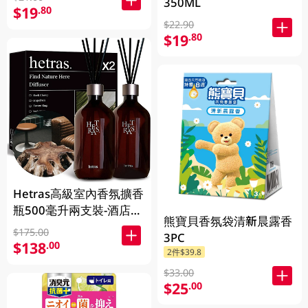
350ML
$19
.80
$22.90
$19
.80
Hetras高級室內香氛擴香
瓶500毫升兩支裝-酒店木
熊寶貝香氛袋清新晨露香
香 1BX
$175.00
3PC
$138
.00
2件$39.8
$33.00
$25
.00