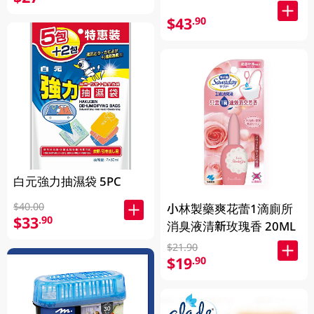
$43
.90
白元強力抽濕袋 5PC
$40.00
小林製藥爽花蕾1滴廁所
$33
.90
消臭液清新玫瑰香 20ML
$21.90
$19
.90