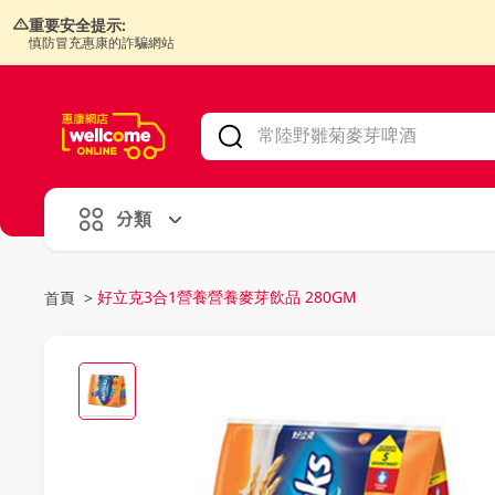
重要安全提示:
慎防冒充惠康的詐騙網站
V
alid Until 30 June 2026
分類
好立克3合1營養營養麥芽飲品 280GM
首頁
>