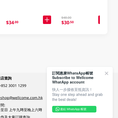
$48.00
$34
$30
.00
.50
訂閱惠康WhatsApp帳號
Subscribe to Wellcome
網店查詢
付款方式
WhatApp account
+852 3001 1299
快人一步接收至抵資訊！
Stay one step ahead and grab
關注我們
eshop@wellcome.com.hk
the best deals!
間:
至日 上午九時至晚上六時
連結 WhatsApp 帳號
優質纲店認證
合作及大量訂購查詢