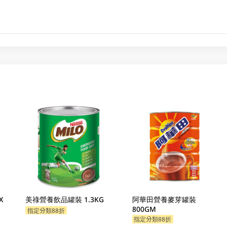
X
美祿營養飲品罐裝 1.3KG
阿華田營養麥芽罐裝
800GM
指定分類88折
指定分類88折