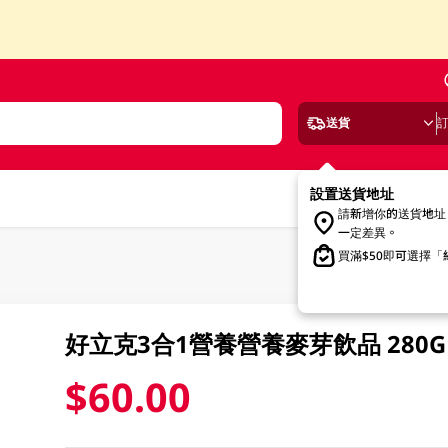
送貨
設置送貨地址
請新增你的送貨地址
一定差異。
買滿$50即可選擇
好立克3合1營養營養麥芽飲品 280G
$60.00