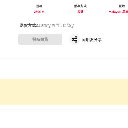
規格
儲存方式
產地
280GM
常溫
Malaysia 
送貨方式
送貨
門市自取
暫時缺貨
同朋友分享