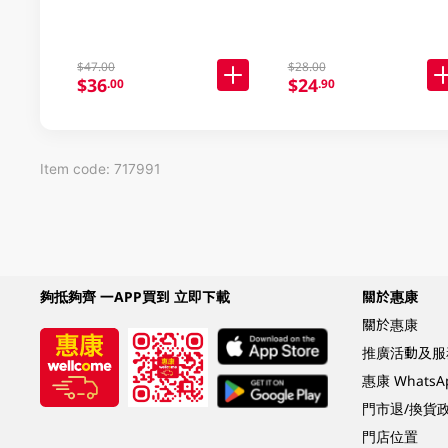
$47.00
$28.00
$36
$24
.00
.90
Item code: 717991
夠抵夠齊 一APP買到 立即下載
關於惠康
關於惠康
推廣活動及服
惠康 Whats
門市退/換貨
門店位置