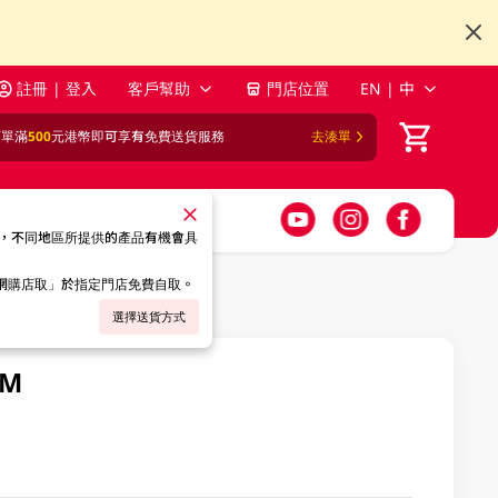
註冊 | 登入
客戶幫助
門店位置
EN | 中
訂單滿
500
元港幣即可享有免費送貨服務
去湊單
，不同地區所提供的產品有機會具
「網購店取」於指定門店免費自取。
選擇送貨方式
M