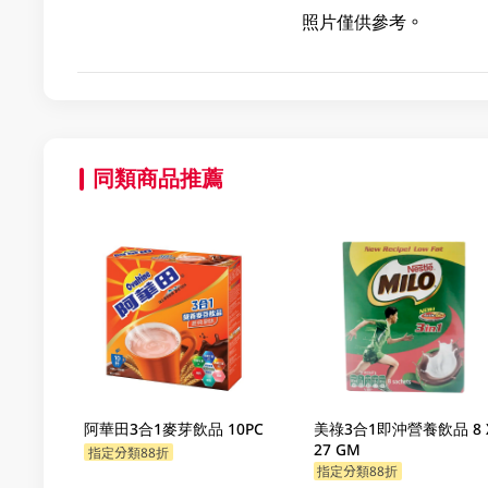
照片僅供參考。
同類商品推薦
阿華田3合1麥芽飲品 10PC
美祿3合1即沖營養飲品 8 
27 GM
指定分類88折
指定分類88折