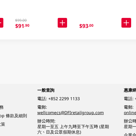
$99.00
$91
$93
.90
.00
一般查詢
惠康
電話:
+852 2299 1133
電話:
務
電郵:
電郵:
wellcomecs@DFIretailgroup.com
onlin
App 條款及細則
辦公時間:
辦公時
政策
星期一至五 上午九時至下午五時 (星期
星期一
六、日及公眾假期休息)
企業