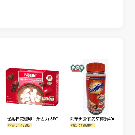
雀巢棉花糖即沖朱古力 8PC
阿華田營養麥芽樽裝400GM
指定分類88折
指定分類88折