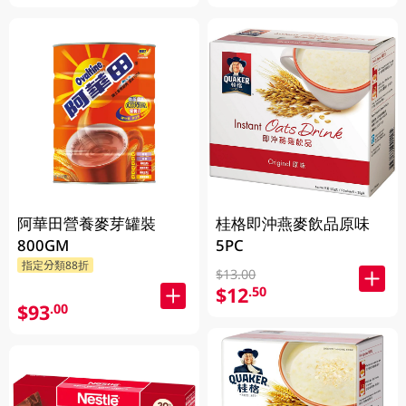
阿華田營養麥芽罐裝
桂格即沖燕麥飲品原味
800GM
5PC
指定分類88折
$13.00
$12
.50
$93
.00