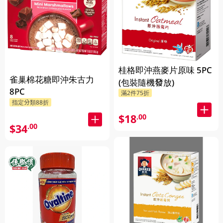
桂格即沖燕麥片原味 5PC
雀巢棉花糖即沖朱古力
(包裝隨機發放)
8PC
滿2件75折
指定分類88折
$18
.00
$34
.00