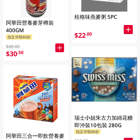
桂格味燕麥粥 5PC
阿華田營養麥芽樽裝
400GM
$22
.00
指定分類88折
$48.00
$30
.50
瑞士小姐朱古力加綿花糖
即沖裝10包裝 280G
指定分類88折
阿華田三合一即飲營養麥