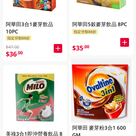
阿華田3合1麥芽飲品
阿華田5穀麥芽飲品 8PC
10PC
指定分類88折
指定分類88折
$35
.00
$47.00
$36
.00
阿華田 麥芽粉3合1 600
美祿3合1即沖營養飲品 8
GM