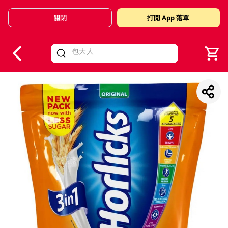
關閉
打開 App 落單
V
alid Until 30 June 2026