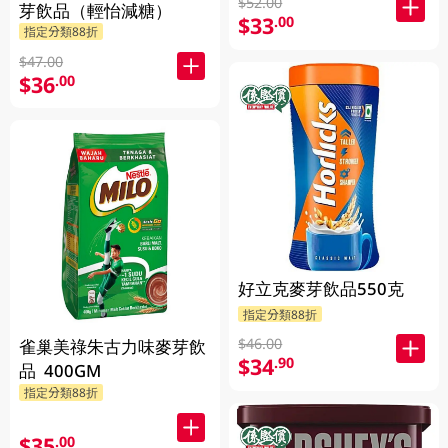
$52.00
芽飲品（輕怡減糖）
$33
.00
指定分類88折
$47.00
$36
.00
好立克麥芽飲品550克
指定分類88折
$46.00
雀巢美祿朱古力味麥芽飲
$34
.90
品 400GM
指定分類88折
$35
.00