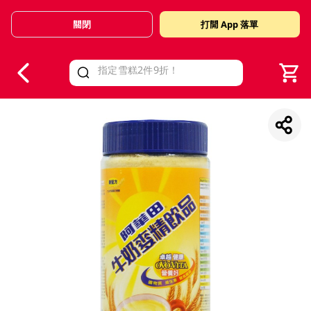
關閉
打開 App 落單
V
alid Until 30 June 2026