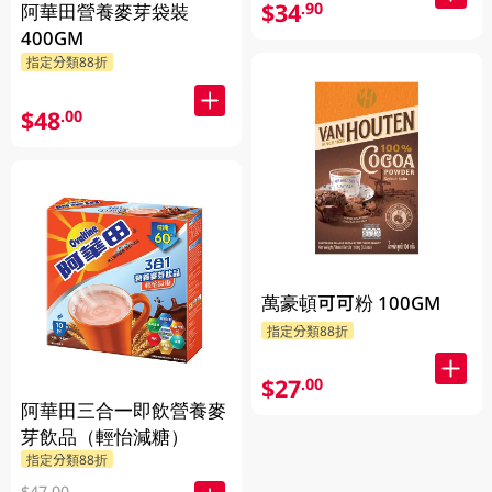
$34
.90
阿華田營養麥芽袋裝
400GM
指定分類88折
$48
.00
萬豪頓可可粉 100GM
指定分類88折
$27
.00
阿華田三合一即飲營養麥
芽飲品（輕怡減糖）
指定分類88折
$47.00