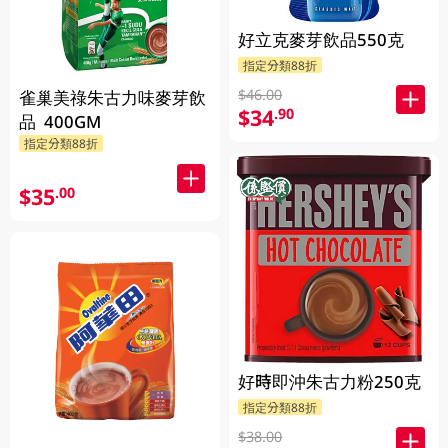
好立克麥芽飲品550克
指定分類88折
$46.00
雀巢美祿朱古力味麥芽飲
$34
.90
品 400GM
指定分類88折
$35
.00
好時即沖朱古力粉250克
指定分類88折
$38.00