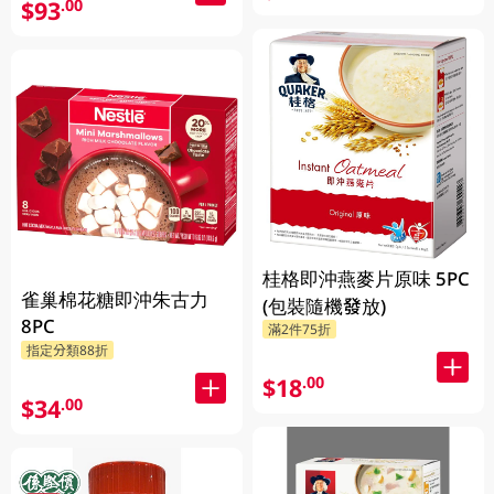
$93
.00
桂格即沖燕麥片原味 5PC
雀巢棉花糖即沖朱古力
(包裝隨機發放)
8PC
滿2件75折
指定分類88折
$18
.00
$34
.00