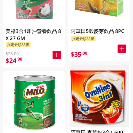
美祿3合1即沖營養飲品 8
阿華田5穀麥芽飲品 8PC
X 27 GM
指定分類88折
指定分類88折
$35
.00
$28.00
$24
.90
阿華田 麥芽粉3合1 600