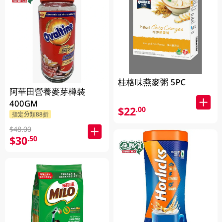
桂格味燕麥粥 5PC
阿華田營養麥芽樽裝
400GM
$22
.00
指定分類88折
$48.00
$30
.50