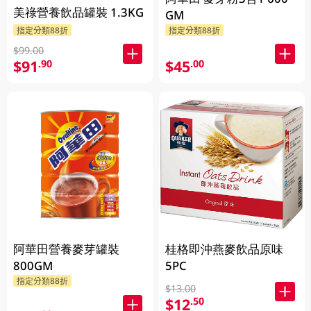
美祿營養飲品罐裝 1.3KG
GM
指定分類88折
指定分類88折
$99.00
$91
$45
.90
.00
阿華田營養麥芽罐裝
桂格即沖燕麥飲品原味
800GM
5PC
指定分類88折
$13.00
$12
.50