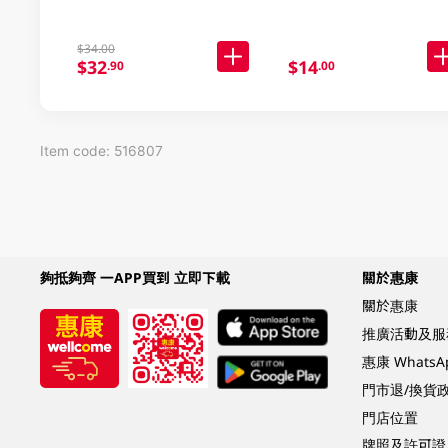
$34.00
$32
$14
.90
.00
Item code: 516807
夠抵夠齊 一APP買到 立即下載
關於惠康
關於惠康
推廣活動及服
惠康 Whats
門市退/換貨
門店位置
牌照及許可證