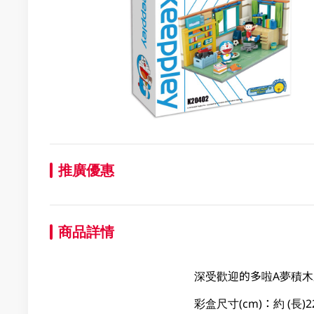
推廣優惠
商品詳情
深受歡迎的多啦A夢積木
彩盒尺寸(cm)：約 (長)22.50