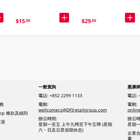
$15
$29
.00
.00
一般查詢
惠康
電話:
+852 2299 1133
電話:
務
電郵:
電郵:
wellcomecs@DFIretailgroup.com
onlin
App 條款及細則
辦公時間:
辦公時
政策
星期一至五 上午九時至下午五時 (星期
星期一
六、日及公眾假期休息)
企業
電