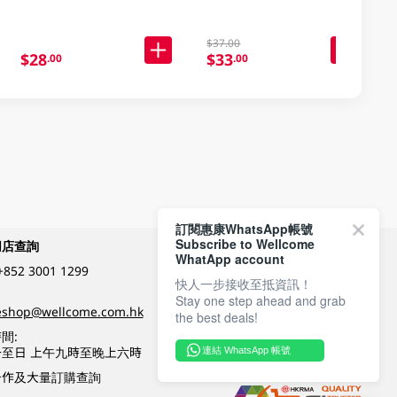
$37.00
$28
$33
.00
.00
訂閱惠康WhatsApp帳號
Subscribe to Wellcome
網店查詢
付款方式
WhatApp account
+852 3001 1299
快人一步接收至抵資訊！
Stay one step ahead and grab
關注我們
eshop@wellcome.com.hk
the best deals!
間:
至日 上午九時至晚上六時
連結 WhatsApp 帳號
優質纲店認證
合作及大量訂購查詢