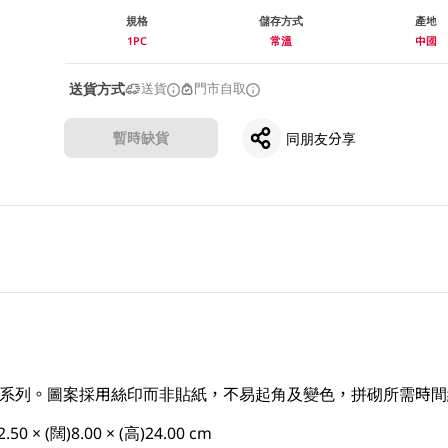
規格
儲存方式
產地
1PC
常溫
中國
送貨方式
送貨
門市自取
暫時缺貨
同朋友分享
系列。圖案採用絲印而非貼紙，不易起角及變色，拼砌所需時間
 × (闊)8.00 × (高)24.00 cm