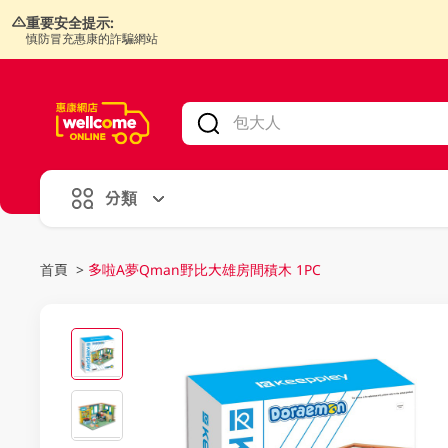
重要安全提示:
慎防冒充惠康的詐騙網站
V
alid Until 30 June 2026
分類
首頁
>
多啦A夢Qman野比大雄房間積木 1PC