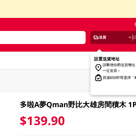
送貨
設置送貨地址
請新增你的送貨地址
一定差異。
買滿$50即可選擇
多啦A夢Qman野比大雄房間積木 1P
$139.90