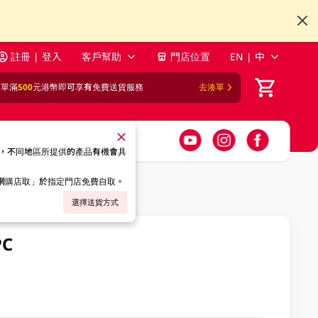
註冊 | 登入
客戶幫助
門店位置
EN | 中
訂單滿
500
元港幣即可享有免費送貨服務
去湊單
，不同地區所提供的產品有機會具
「網購店取」於指定門店免費自取。
選擇送貨方式
C