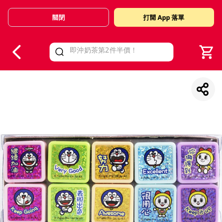
關閉
打開 App 落單
V
alid Until 30 June 2026