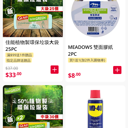
佳能植物製環保垃圾大袋
MEADOWS 雙面膠紙
25PC
2PC
滿$99送1件贈品
買1送1(加2件入購物車)
指定品牌送贈品
$37.00
$33
.00
$8
.00