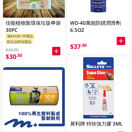
佳能植物製環保垃圾中袋
WD-40萬能防銹潤滑劑
30PC
6.5OZ
滿$99送1件贈品
指定品牌送贈品
$37
.90
$34.00
$30
.50
犀利牌 特快強力膠 3ML