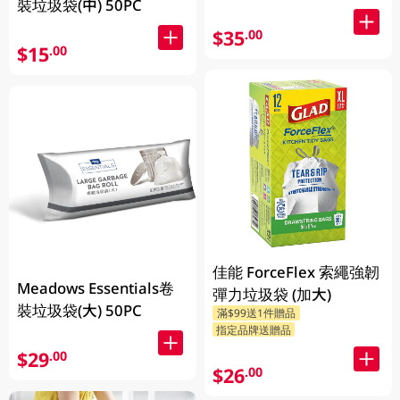
裝垃圾袋(中) 50PC
$35
.00
$15
.00
佳能 ForceFlex 索繩強韌
Meadows Essentials卷
彈力垃圾袋 (加大)
裝垃圾袋(大) 50PC
滿$99送1件贈品
指定品牌送贈品
$29
.00
$26
.00