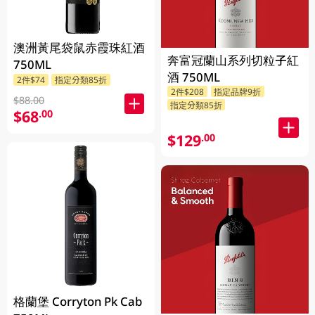
澳洲黃尾袋鼠赤霞珠紅酒
奔富冠蘭山系列切粒子紅
750ML
酒 750ML
2件$74
指定分類85折
2件$208
指定品牌9折
$88.00
指定分類85折
$68
.00
$129
.00
格蘭堡 Corryton Pk Cab