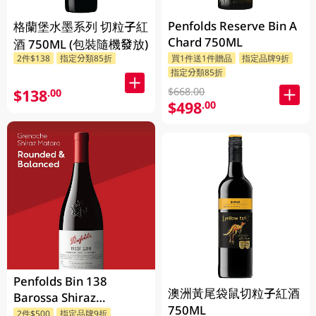
Penfolds Reserve Bin A
格蘭堡水墨系列 切粒子紅
Chard 750ML
酒 750ML (包裝隨機發放)
2件$138
指定分類85折
買1件送1件贈品
指定品牌9折
指定分類85折
$668.00
$138
.00
$498
.00
Penfolds Bin 138
澳洲黃尾袋鼠切粒子紅酒
Barossa Shiraz
750ML
Grenache Mataro
2件$500
指定品牌9折