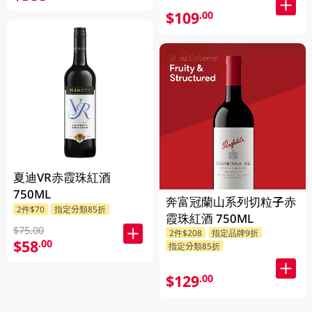
$109
.00
夏迪VR赤霞珠紅酒
750ML
奔富冠蘭山系列切粒子赤
2件$70
指定分類85折
霞珠紅酒 750ML
$75.00
2件$208
指定品牌9折
$58
.00
指定分類85折
$129
.00