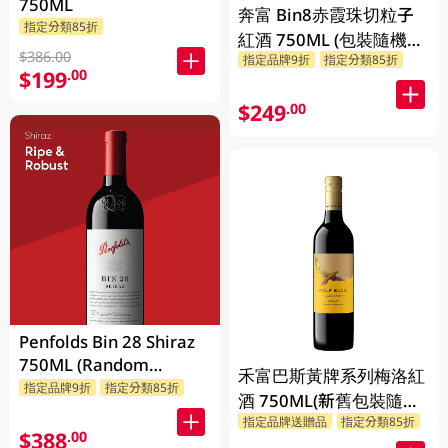
750ML
奔富 Bin8赤霞珠切粒子
指定分類85折
紅酒 750ML (包裝隨機發
$386.00
指定品牌9折
指定分類85折
放)
$199
.00
$249
.00
Penfolds Bin 28 Shiraz
750ML (Random
禾富巴斯黃牌系列梅洛紅
Packaging)
指定品牌9折
指定分類85折
酒 750ML(新舊包裝隨機
指定品牌送贈品
指定分類85折
發貨)
$388
.00