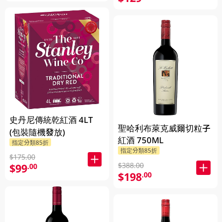
史丹尼傳統乾紅酒 4LT
聖哈利布萊克威爾切粒子
(包裝隨機發放)
紅酒 750ML
指定分類85折
指定分類85折
$175.00
$388.00
$99
.00
$198
.00