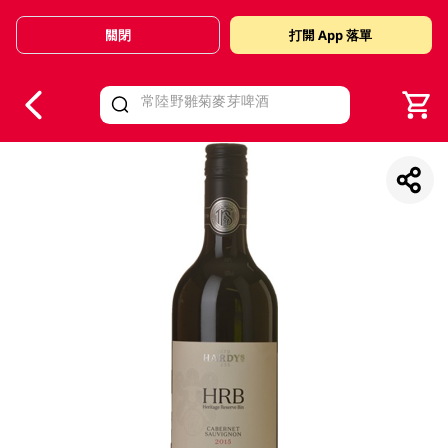
關閉
打開 App 落單
V
alid Until 30 June 2026