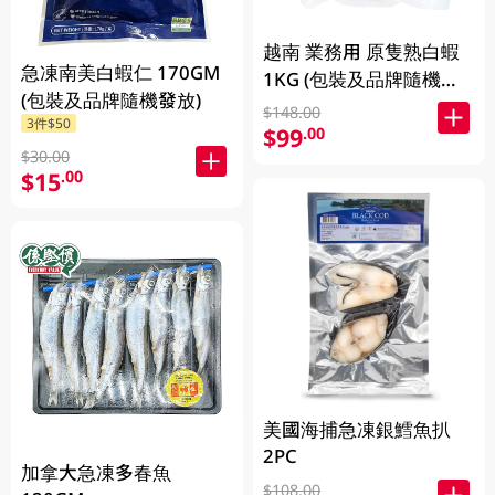
越南 業務用 原隻熟白蝦
急凍南美白蝦仁 170GM
1KG (包裝及品牌隨機發
(包裝及品牌隨機發放)
放)
$148.00
3件$50
$99
.00
$30.00
$15
.00
美國海捕急凍銀鱈魚扒
2PC
加拿大急凍多春魚
$108.00