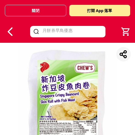
關閉
打開 App 落單
V
alid Until 30 June 2026