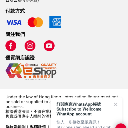
日及公眾假期休息)
付款方式
關注我們
優質纲店認證
Under the law of Hong Kong, intoxicating liquor must not
be sold or supplied to a minor (under 18) in the course of
訂閱惠康WhatsApp帳號
business.
Subscribe to Wellcome
根據香港法律，不得在業務過程中，向未成年人 (18 歲以下人士)
WhatApp account
售賣或供應令人醺醉的酒類。
快人一步接收至抵資訊！
條款及細則
|
私隱政策
|
DFI零售集團
Stay one step ahead and grab