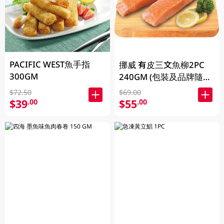
PACIFIC WEST魚手指
挪威 有皮三文魚柳2PC
300GM
240GM (包裝及品牌隨機
發放)
$72.50
$69.00
$39
$55
.00
.00