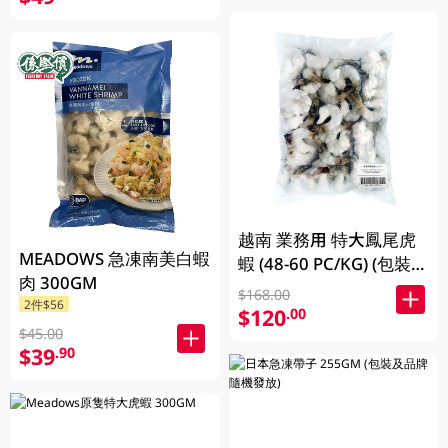
越南 業務用 特大鳳尾虎
MEADOWS 急凍南美白蝦
蝦 (48-60 PC/KG) (包裝及
肉 300GM
品牌隨機發放)
$168.00
2件$56
$120
.00
$45.00
$39
.90