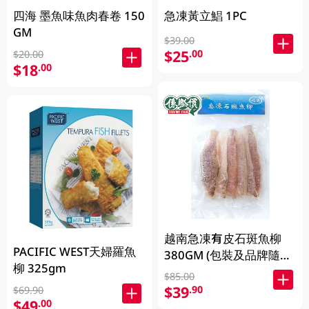
四海 墨魚味魚肉春卷 150
急凍黃立鯧 1PC
GM
$39.00
$25
.00
$20.00
$18
.00
越南急凍有皮石斑魚柳
PACIFIC WEST天婦羅魚
380GM (包裝及品牌隨機
柳 325gm
發放)
$85.00
$39
.90
$69.90
$49
.00