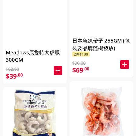
日本急凍帶子 255GM (包
裝及品牌隨機發放)
Meadows原隻特大虎蝦
2件$100
300GM
$90.00
$69
.00
$62.90
$39
.00