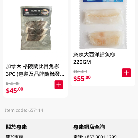
急凍大西洋鱈魚柳
220GM
加拿大 格陵蘭比目魚柳
$65.00
3PC (包裝及品牌隨機發
$55
.00
放)
$60.00
$45
.00
Item code: 657114
關於惠康
惠康網店查詢
關於惠康
電話:
+852 3001 1299