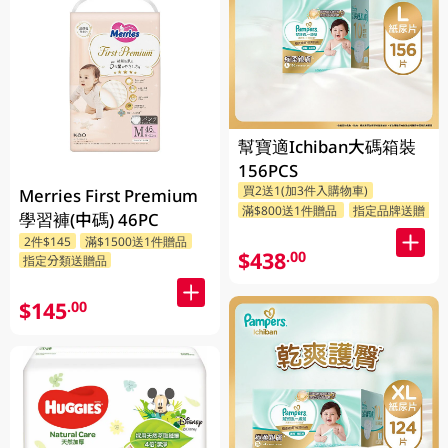
幫寶適Ichiban大碼箱裝
156PCS
買2送1(加3件入購物車)
Merries First Premium
滿$800送1件贈品
指定品牌送贈品
學習褲(中碼) 46PC
2件$145
滿$1500送1件贈品
$438
.00
指定分類送贈品
$145
.00