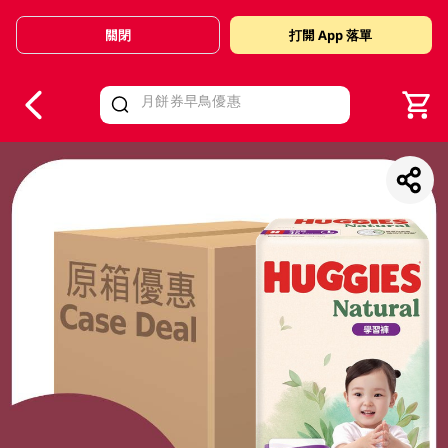
關閉
打開 App 落單
V
alid Until 30 June 2026