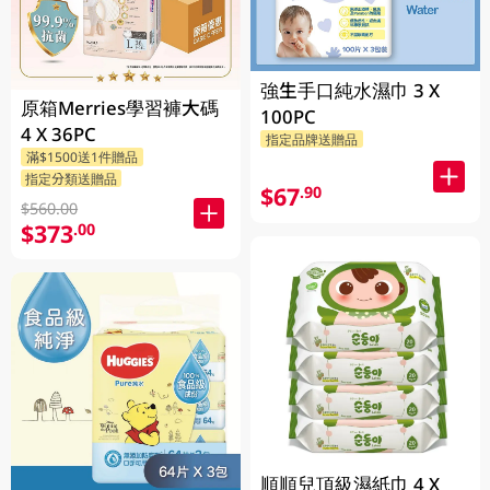
強生手口純水濕巾 3 X
原箱Merries學習褲大碼
100PC
4 X 36PC
指定品牌送贈品
滿$1500送1件贈品
指定分類送贈品
$67
.90
$560.00
$373
.00
順順兒頂級濕紙巾 4 X