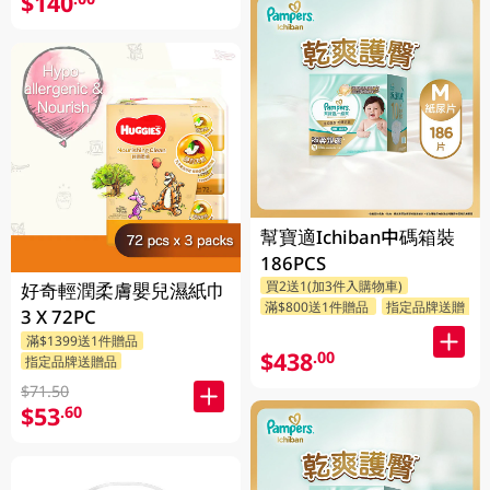
$140
幫寶適Ichiban中碼箱裝
186PCS
買2送1(加3件入購物車)
好奇輕潤柔膚嬰兒濕紙巾
滿$800送1件贈品
指定品牌送贈品
3 X 72PC
滿$1399送1件贈品
$438
.00
指定品牌送贈品
$71.50
$53
.60