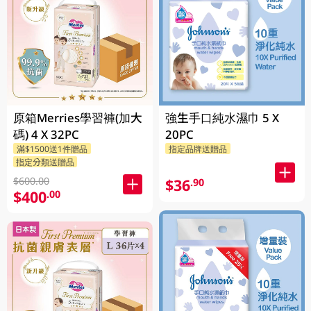
原箱Merries學習褲(加大
強生手口純水濕巾 5 X
碼) 4 X 32PC
20PC
滿$1500送1件贈品
指定品牌送贈品
指定分類送贈品
$600.00
$36
.90
$400
.00