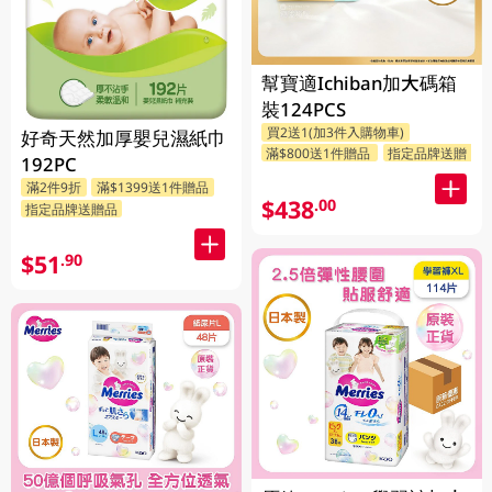
幫寶適Ichiban加大碼箱
裝124PCS
買2送1(加3件入購物車)
好奇天然加厚嬰兒濕紙巾
滿$800送1件贈品
指定品牌送贈品
192PC
滿2件9折
滿$1399送1件贈品
$438
.00
指定品牌送贈品
$51
.90