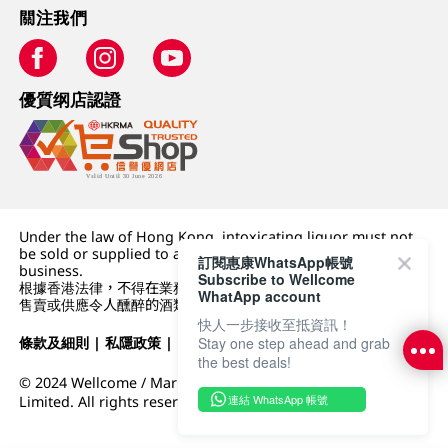
關注我們
優質纲店認證
Under the law of Hong Kong, intoxicating liquor must not
be sold or supplied to a minor (under 18) in the course of
訂閱惠康WhatsApp帳號
business.
Subscribe to Wellcome
根據香港法律，不得在業務過程中，向未成年人 (18 歲以下人士)
WhatApp account
售賣或供應令人醺醉的酒類。
快人一步接收至抵資訊！
條款及細則
|
私隱政策
|
DFI零售集團
Stay one step ahead and grab
the best deals!
© 2024 Wellcome / Market Place. The Dairy Farm Company
連結 WhatsApp 帳號
Limited. All rights reserved.