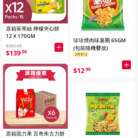
原箱茱蒂絲 檸檬夾心餅
12 X 170GM
珍珍煙肉味薯圈 65GM
$360.00
(包裝隨機發放)
$139
.00
2件$13
$12
.90
原箱固力果 百奇朱古力餅