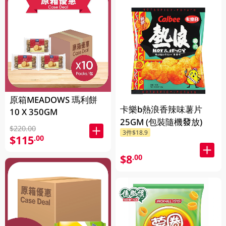
原箱MEADOWS 瑪利餅
卡樂b熱浪香辣味薯片
10 X 350GM
25GM (包裝隨機發放)
$220.00
3件$18.9
$115
.00
$8
.00