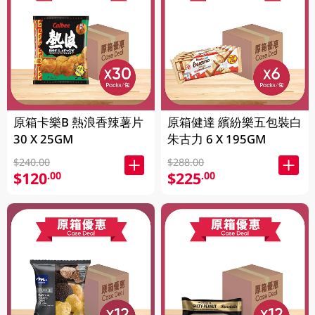
原箱卡樂B 熱浪香辣薯片
原箱健達 繽紛樂五包裝白
30 X 25GM
朱古力 6 X 195GM
$240.00
$288.00
$120
$225
.00
.00