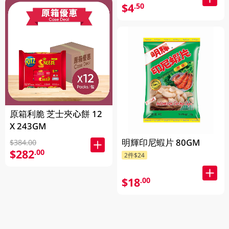
$4
.50
原箱利脆 芝士夾心餅 12
X 243GM
明輝印尼蝦片 80GM
$384.00
$282
.00
2件$24
$18
.00