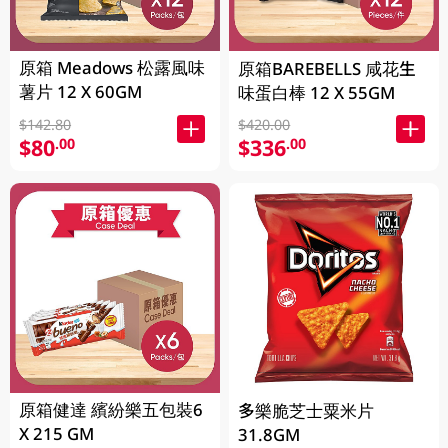
原箱 Meadows 松露風味
原箱BAREBELLS 咸花生
薯片 12 X 60GM
味蛋白棒 12 X 55GM
$142.80
$420.00
$80
$336
.00
.00
原箱健達 繽紛樂五包裝6
多樂脆芝士粟米片
X 215 GM
31.8GM