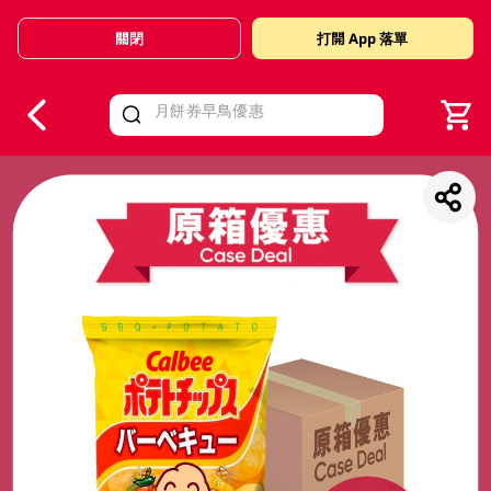
關閉
打開 App 落單
V
alid Until 30 June 2026