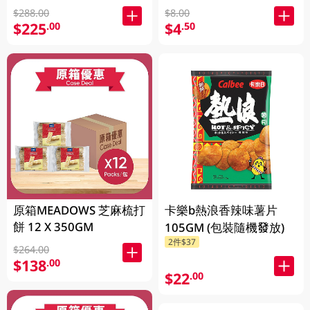
$288.00
$8.00
$225
$4
.00
.50
原箱MEADOWS 芝麻梳打
卡樂b熱浪香辣味薯片
餅 12 X 350GM
105GM (包裝隨機發放)
2件$37
$264.00
$138
.00
$22
.00