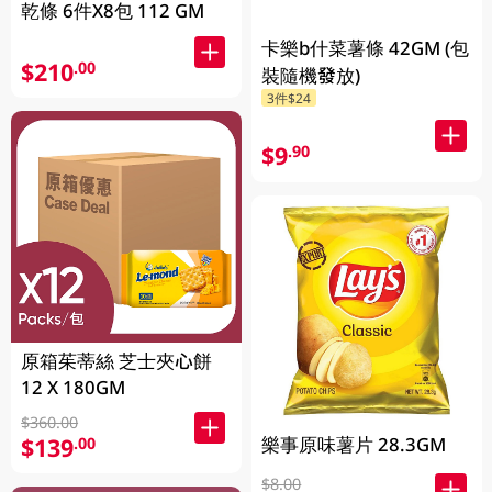
乾條 6件X8包 112 GM
卡樂b什菜薯條 42GM (包
$210
.00
裝隨機發放)
3件$24
$9
.90
原箱茱蒂絲 芝士夾心餅
12 X 180GM
$360.00
樂事原味薯片 28.3GM
$139
.00
$8.00