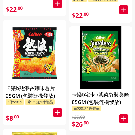
$22
.00
$22
.00
卡樂b熱浪香辣味薯片
卡樂b宅卡b紫菜袋裝薯條
25GM (包裝隨機發放)
85GM (包裝隨機發放)
3件$18.9
滿$39送1件贈品
滿$39送1件贈品
$8
.00
$35.00
$26
.90