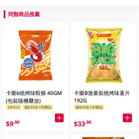
同類商品推薦
卡樂b燒烤味蝦條 40GM
卡樂B激量裝燒烤味薯片
192G
(包裝隨機發放)
3件$24
滿$39送1件贈品
滿$39送1件贈品
$9
$33
.90
.00