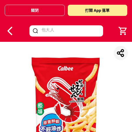
關閉
打開 App 落單
V
alid Until 30 June 2026