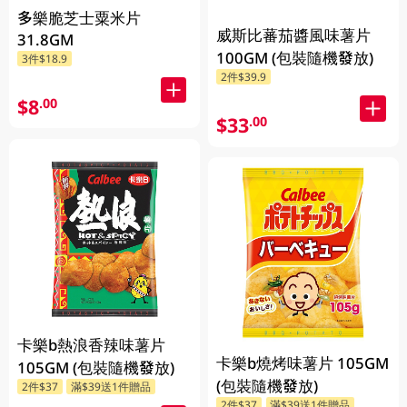
多樂脆芝士粟米片
威斯比蕃茄醬風味薯片
31.8GM
100GM (包裝隨機發放)
3件$18.9
2件$39.9
$8
.00
$33
.00
卡樂b熱浪香辣味薯片
卡樂b燒烤味薯片 105GM
105GM (包裝隨機發放)
(包裝隨機發放)
2件$37
滿$39送1件贈品
2件$37
滿$39送1件贈品