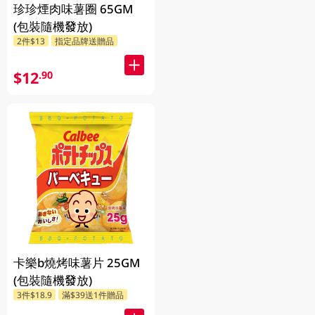
珍珍煙肉味薯圈 65GM
(包裝隨機發放)
2件$13
指定品牌送贈品
$12
.90
卡樂b燒烤味薯片 25GM
(包裝隨機發放)
3件$18.9
滿$39送1件贈品