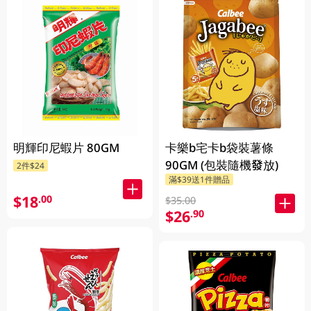
明輝印尼蝦片 80GM
卡樂b宅卡b袋裝薯條
90GM (包裝隨機發放)
2件$24
滿$39送1件贈品
$18
.00
$35.00
$26
.90