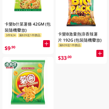
卡樂b什菜薯條 42GM (包
裝隨機發放)
卡樂B激量熱浪香辣薯
3件$24
滿$39送1件贈品
片 192G (包裝隨機發放)
滿$39送1件贈品
$9
.90
$33
.00