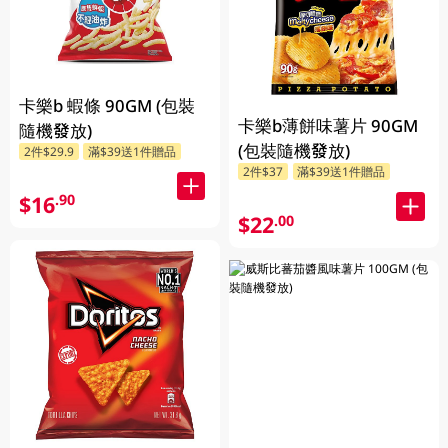
卡樂b 蝦條 90GM (包裝
卡樂b薄餅味薯片 90GM
隨機發放)
(包裝隨機發放)
2件$29.9
滿$39送1件贈品
2件$37
滿$39送1件贈品
$16
.90
$22
.00