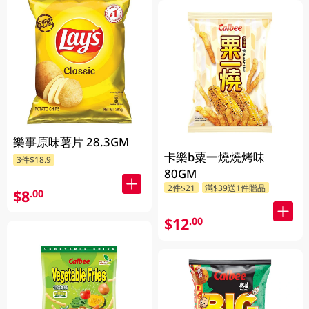
樂事原味薯片 28.3GM
卡樂b粟一燒燒烤味
3件$18.9
80GM
2件$21
滿$39送1件贈品
$8
.00
$12
.00