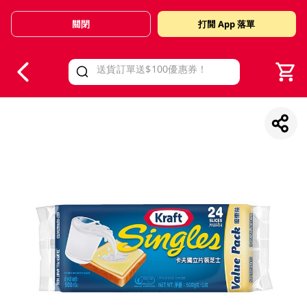
關閉
打開 App 落單
V
alid Until 30 June 2026