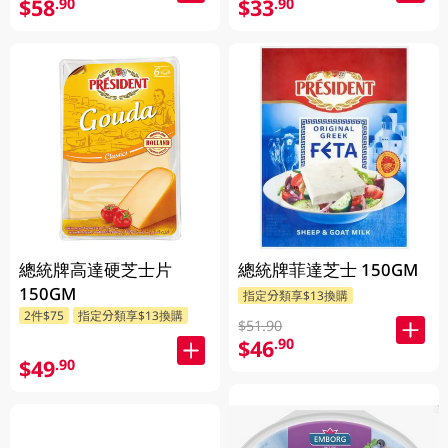
$58
$33
.90
.90
總統牌高達硬芝士片
總統牌菲達芝士 150GM
150GM
指定分類享$13換購
2件$75
指定分類享$13換購
$51.90
$46
.90
$49
.90