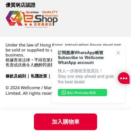
優質纲店認證
Under the law of Hong Kong, intoxicating liquor must not
be sold or supplied to a minor (under 18) in the course of
訂閱惠康WhatsApp帳號
business.
Subscribe to Wellcome
根據香港法律，不得在業務過程中，向未成年人 (18 歲以下人士)
WhatApp account
售賣或供應令人醺醉的酒類。
快人一步接收至抵資訊！
條款及細則
|
私隱政策
|
DFI零售集團
Stay one step ahead and grab
the best deals!
© 2024 Wellcome / Market Place. The Dairy Farm Company
連結 WhatsApp 帳號
Limited. All rights reserved.
加入購物車