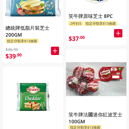
笑牛牌原味芝士 8PC
2件$55
指定分類享$13換購
總統牌低脂片裝芝士
200GM
$37
.00
指定分類享$13換購
$46.90
$39
.90
笑牛牌法國迷你紅波芝士
100GM
指定分類享$13換購