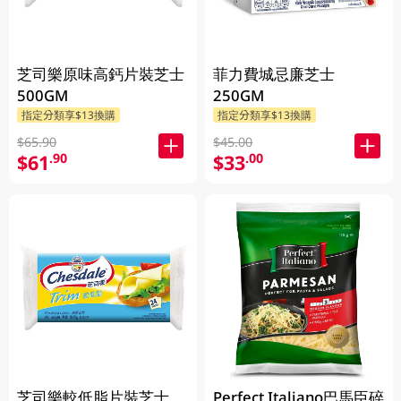
芝司樂原味高鈣片裝芝士
菲力費城忌廉芝士
500GM
250GM
指定分類享$13換購
指定分類享$13換購
$65.90
$45.00
$61
$33
.90
.00
芝司樂較低脂片裝芝士
Perfect Italiano巴馬臣碎