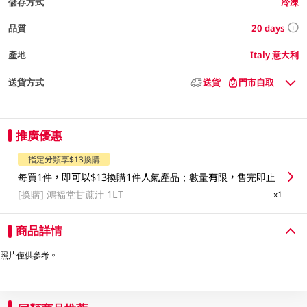
儲存方式
冷凍
20 days
品質
產地
Italy 意大利
送貨方式
送貨
門市自取
推廣優惠
指定分類享$13換購
每買1件，即可以$13換購1件人氣產品；數量有限，售完即止
[换購]
鴻褔堂甘蔗汁 1LT
x1
商品詳情
照片僅供參考。