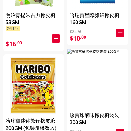
明治青提朱古力橡皮糖
哈瑞寶星際雜錦橡皮糖
53GM
160GM
2件$24
$22.50
$10
.00
$16
.00
珍寶珠酸味橡皮糖袋裝
哈瑞寶迷你熊仔橡皮糖
200GM
200GM (包裝隨機發放)