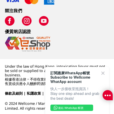
關注我們
優質纲店認證
Under the law of Hong Kong, intoxicating liquor must not
be sold or supplied to a minor (under 18) in the course of
訂閱惠康WhatsApp帳號
business.
Subscribe to Wellcome
根據香港法律，不得在業務過程中，向未成年人 (18 歲以下人士)
WhatApp account
售賣或供應令人醺醉的酒類。
快人一步接收至抵資訊！
條款及細則
|
私隱政策
|
DFI零售集團
Stay one step ahead and grab
the best deals!
© 2024 Wellcome / Market Place. The Dairy Farm Company
連結 WhatsApp 帳號
Limited. All rights reserved.