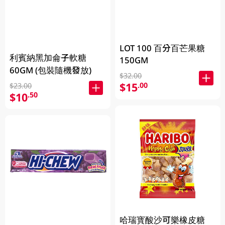
LOT 100 百分百芒果糖
利賓納黑加侖子軟糖
150GM
60GM (包裝隨機發放)
$32.00
$15
.00
$23.00
$10
.50
哈瑞寳酸沙可樂橡皮糖