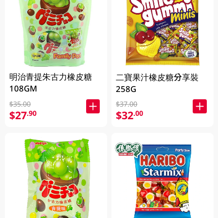
明治青提朱古力橡皮糖
二寶果汁橡皮糖分享裝
108GM
258G
$35.00
$37.00
$27
$32
.90
.00