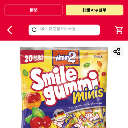
關閉
打開 App 落單
V
alid Until 30 June 2026