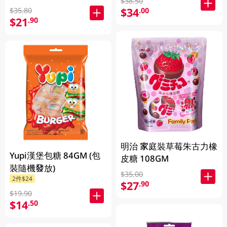
$38.50
$34
.00
$35.80
$21
.90
明治 家庭裝草莓朱古力橡
Yupi漢堡包糖 84GM (包
皮糖 108GM
裝隨機發放)
$35.00
2件$24
$27
.90
$19.90
$14
.50