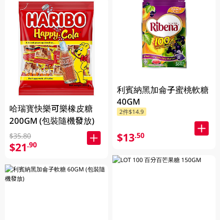
利賓納黑加侖子蜜桃軟糖
40GM
哈瑞寳快樂可樂橡皮糖
2件$14.9
200GM (包裝隨機發放)
$13
.50
$35.80
$21
.90