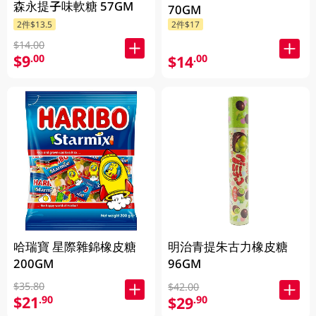
森永提子味軟糖 57GM
70GM
2件$13.5
2件$17
$14.00
$9
$14
.00
.00
哈瑞寶 星際雜錦橡皮糖
明治青提朱古力橡皮糖
200GM
96GM
$35.80
$42.00
$21
$29
.90
.90