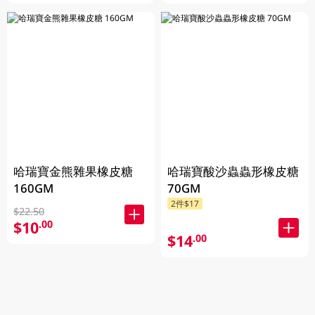
哈瑞寶金熊雜果橡皮糖
哈瑞寶酸沙蟲蟲形橡皮糖
160GM
70GM
2件$17
$22.50
$10
.00
$14
.00