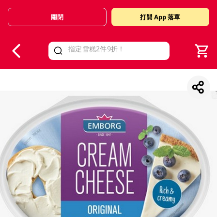
關閉
打開 App 落單
V
alid Until 30 June 2026