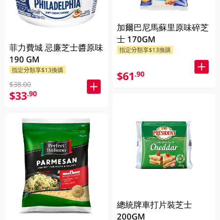
加爾巴尼馬蘇里原味碎芝
士 170GM
菲力費城 忌廉芝士醬原味
指定分類享$13換購
190 GM
指定分類享$13換購
$61
.90
$38.00
$33
.90
總統牌車打片裝芝士
200GM