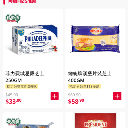
同類商品推薦
菲力費城忌廉芝士
總統牌漢堡片裝芝士
250GM
400GM
指定分類享$13換購
指定分類享$13換購
$45.00
$69.90
$33
$58
.00
.90