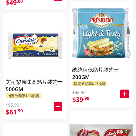
$49
.00
總統牌低脂片裝芝士
200GM
芝司樂原味高鈣片裝芝士
指定分類享$13換購
500GM
$46.90
指定分類享$13換購
$39
.90
$65.90
$61
.90