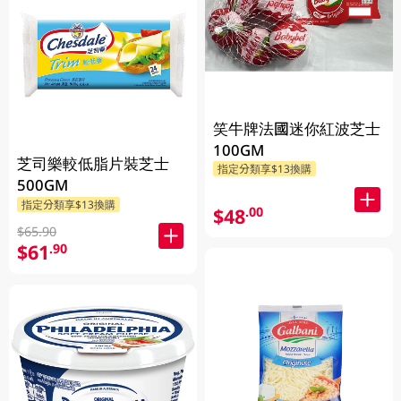
笑牛牌法國迷你紅波芝士
100GM
芝司樂較低脂片裝芝士
指定分類享$13換購
500GM
指定分類享$13換購
$48
.00
$65.90
$61
.90