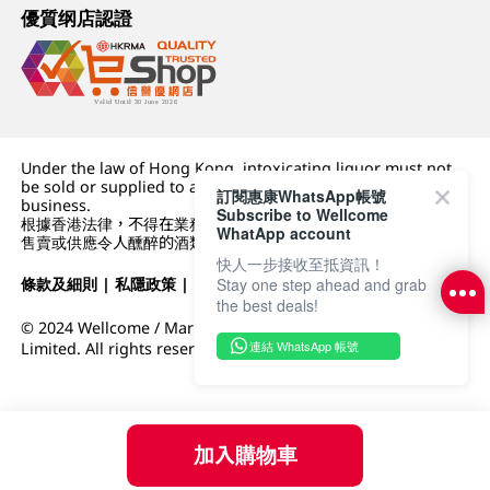
優質纲店認證
Under the law of Hong Kong, intoxicating liquor must not
be sold or supplied to a minor (under 18) in the course of
訂閱惠康WhatsApp帳號
business.
Subscribe to Wellcome
根據香港法律，不得在業務過程中，向未成年人 (18 歲以下人士)
WhatApp account
售賣或供應令人醺醉的酒類。
快人一步接收至抵資訊！
條款及細則
|
私隱政策
|
DFI零售集團
Stay one step ahead and grab
the best deals!
© 2024 Wellcome / Market Place. The Dairy Farm Company
連結 WhatsApp 帳號
Limited. All rights reserved.
加入購物車