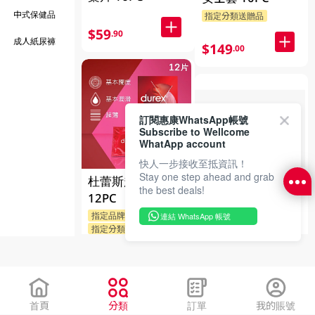
中式保健品
指定分類送贈品
$59
.90
成人紙尿褲
$149
.00
訂閱惠康WhatsApp帳號
Subscribe to Wellcome
WhatApp account
快人一步接收至抵資訊！
Stay one step ahead and grab
杜蕾斯超薄安全套
the best deals!
救世超卓口罩白色
12PC
30PC
指定品牌送贈品
連結 WhatsApp 帳號
指定分類送贈品
$130.00
$49
.00
$124
.90
首頁
分類
訂單
我的賬號