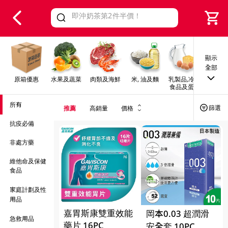
V
alid Until 30 June 2026
顯示
全部
原箱優惠
水果及蔬菜
肉類及海鮮
米, 油及麵
乳製品,冷凍
早餐及
食品及蛋類
所有
篩選
推薦
高銷量
價格
抗疫必備
非處方藥
維他命及保健
食品
家庭計劃及性
用品
嘉胃斯康雙重效能
岡本0.03 超潤滑
急救用品
藥片 16PC
安全套 10PC