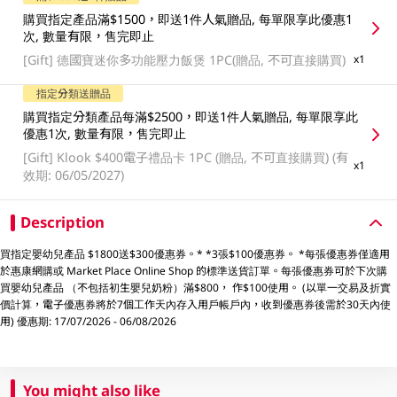
購買指定產品滿$1500，即送1件人氣贈品, 每單限享此優惠1
次, 數量有限，售完即止
[Gift]
德國寶迷你多功能壓力飯煲 1PC(贈品, 不可直接購買)
x1
指定分類送贈品
購買指定分類產品每滿$2500，即送1件人氣贈品, 每單限享此
優惠1次, 數量有限，售完即止
[Gift]
Klook $400電子禮品卡 1PC (贈品, 不可直接購買) (有
x1
效期: 06/05/2027)
Description
買指定嬰幼兒產品 $1800送$300優惠券。* *3張$100優惠券。 *每張優惠券僅適用
於惠康網購或 Market Place Online Shop 的標準送貨訂單。每張優惠券可於下次購
買嬰幼兒產品 （不包括初生嬰兒奶粉）滿$800， 作$100使用。 (以單一交易及折實
價計算，電子優惠券將於7個工作天內存入用戶帳戶內，收到優惠券後需於30天內使
用) 優惠期: 17/07/2026 - 06/08/2026
You might also like