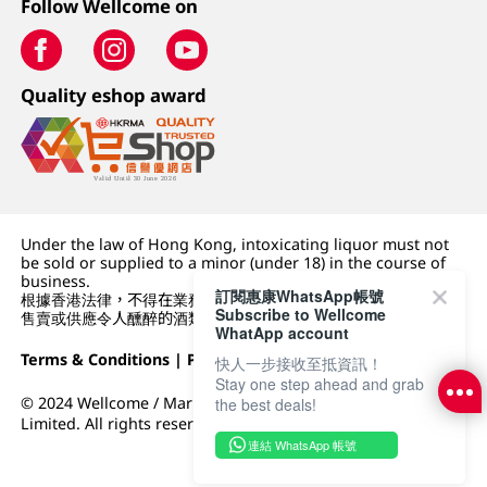
Follow Wellcome on
Quality eshop award
Under the law of Hong Kong, intoxicating liquor must not
be sold or supplied to a minor (under 18) in the course of
business.
訂閱惠康WhatsApp帳號
根據香港法律，不得在業務過程中，向未成年人 (18 歲以下人士)
Subscribe to Wellcome
售賣或供應令人醺醉的酒類。
WhatApp account
Terms & Conditions
|
Privacy Policy
|
DFI Retail Group
快人一步接收至抵資訊！
Stay one step ahead and grab
© 2024 Wellcome / Market Place. The Dairy Farm Company
the best deals!
Limited. All rights reserved.
連結 WhatsApp 帳號