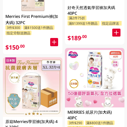
好奇天然透氣學習褲加大碼
40PC
Merries First Premium褲(加
滿2件75折
大碼) 32PC
滿$1399送1件贈品
指定品牌送贈品
3件$300
滿$1500送1件贈品
指定分類送贈品
$189
.00
$150
.00
MERRIES 紙尿片(加大碼)
40PC
原箱Merries學習褲(加大碼) 4
3件$290
滿$800送1件贈品