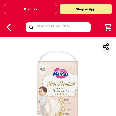
Dismiss
Shop in App
V
alid Until 30 June 2026