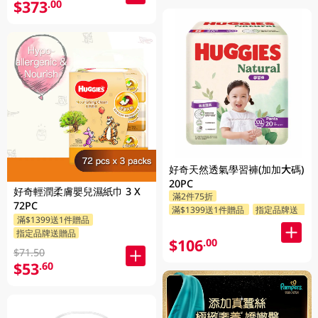
$373
.00
好奇天然透氣學習褲(加加大碼)
20PC
好奇輕潤柔膚嬰兒濕紙巾 3 X
滿2件75折
72PC
滿$1399送1件贈品
指定品牌送贈品
滿$1399送1件贈品
指定品牌送贈品
$106
.00
$71.50
$53
.60