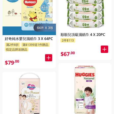
順順兒頂級濕紙巾 4 X 20PC
好奇純水嬰兒濕紙巾 3 X 64PC
2件$113
滿2件8折
滿$1399送1件贈品
指定品牌送贈品
$67
.00
$79
.00