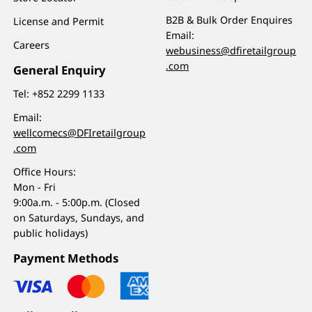
B2B & Bulk Order Enquires
License and Permit
Email:
Careers
webusiness@dfiretailgroup
.com
General Enquiry
Tel:
+852 2299 1133
Email:
wellcomecs@DFIretailgroup
.com
Office Hours:
Mon - Fri
9:00a.m. - 5:00p.m. (Closed
on Saturdays, Sundays, and
public holidays)
Payment Methods