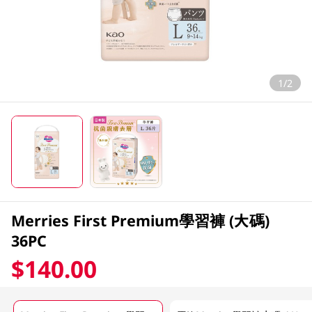
1/2
Merries First Premium學習褲 (大碼)
36PC
$140.00