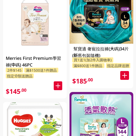
幫寶適 奢寵拉拉褲(大碼)34片
(新舊包裝隨機)
Merries First Premium學習
買1送1(加2件入購物車)
褲(中碼) 46PC
滿$800送1件贈品
指定品牌送贈品
2件$145
滿$1500送1件贈品
指定分類送贈品
$185
.00
$145
.00