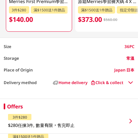
Merries First Premium學習褲 (大碼) 36PC
原箱Merries學習褲大碼 4 X 36PC
3件$280
滿$1500送1件贈品
指定分類送贈品
滿$1500送1件贈品
指定分類
$140.00
$373.00
$560.00
Size
36PC
Storage
常溫
Place of Origin
Japan 日本
Delivery method
Home delivery
Click & collect
Offers
3件$280
$280任揀3件, 數量有限，售完即止
滿$1500送1件贈品