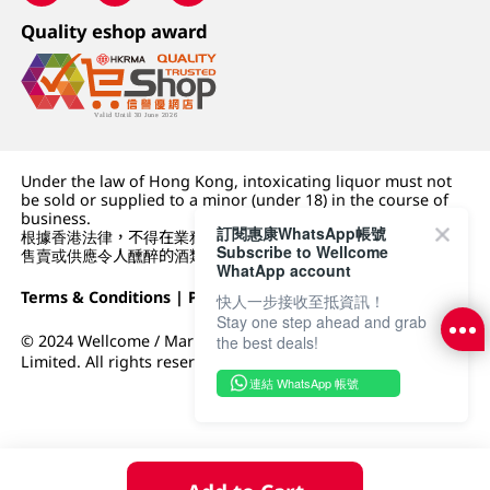
Quality eshop award
Under the law of Hong Kong, intoxicating liquor must not
be sold or supplied to a minor (under 18) in the course of
business.
訂閱惠康WhatsApp帳號
根據香港法律，不得在業務過程中，向未成年人 (18 歲以下人士)
Subscribe to Wellcome
售賣或供應令人醺醉的酒類。
WhatApp account
Terms & Conditions
|
Privacy Policy
|
DFI Retail Group
快人一步接收至抵資訊！
Stay one step ahead and grab
© 2024 Wellcome / Market Place. The Dairy Farm Company
the best deals!
Limited. All rights reserved.
連結 WhatsApp 帳號