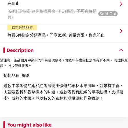
完即止
[Gift]
瑪特堡 迷你相機盲盒 1PC (贈品, 不可直接購
Sold Out
買)
指定分類85折
每買6件指定分類產品，即享85折, 數量有限，售完即止
Description
請注意，產品圖片中顯示的年份僅供參考，實際年份會因批次而有所不同。 可選擇原
箱。 照片僅供參考。
葡萄品種: 梅洛
這款中等酒體的柔和紅酒展現出慷慨的布林水果風味，並帶有丁香、
肉荳蔻香料和香草橡木的味道。這款酒具有細緻的單寧結構，支撐著
多汁成熟的水果，並以持久的布林和櫻桃風味作為收結。
You might also like