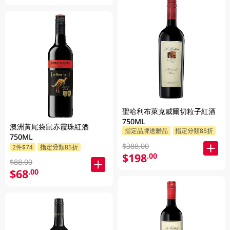
聖哈利布萊克威爾切粒子紅酒
750ML
澳洲黃尾袋鼠赤霞珠紅酒
指定品牌送贈品
指定分類85折
750ML
$388.00
2件$74
指定分類85折
$198
.00
$88.00
$68
.00