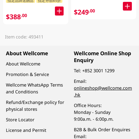
指定品牌送贈品
指定分類85折
$249
.00
$388
.00
Item code: 493411
About Wellcome
Wellcome Online Shop
Enquiry
About Wellcome
Tel:
+852 3001 1299
Promotion & Service
Email:
Wellcome WhatsApp Terms
onlineshop@wellcome.com
and Conditions
.hk
Refund/Exchange policy for
Office Hours:
physical stores
Monday - Sunday
9:00a.m. - 6:00p.m.
Store Locator
B2B & Bulk Order Enquires
License and Permit
Email: