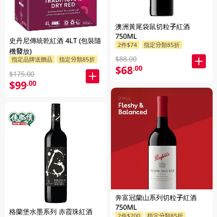
澳洲黃尾袋鼠切粒子紅酒
750ML
史丹尼傳統乾紅酒 4LT (包裝隨
2件$74
指定分類85折
機發放)
$88.00
指定品牌送贈品
指定分類85折
$68
.00
$175.00
$99
.00
奔富冠蘭山系列切粒子紅酒
750ML
格蘭堡水墨系列 赤霞珠紅酒
2件$200
指定分類85折