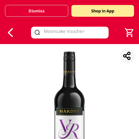
Dismiss
Shop in App
V
alid Until 30 June 2026