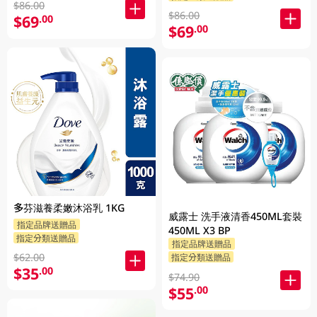
$86.00
$86.00
$69
.00
$69
.00
多芬滋養柔嫩沐浴乳 1KG
威露士 洗手液清香450ML套裝
指定品牌送贈品
450ML X3 BP
指定分類送贈品
指定品牌送贈品
$62.00
指定分類送贈品
$35
.00
$74.90
$55
.00