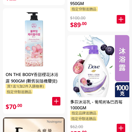
950GM
指定分類送贈品
$100.00
$89
.00
ON THE BODY香甜櫻花沐浴
露 900GM (新舊裝隨機發貨)
買1送1(加2件入購物車)
指定分類送贈品
多芬沐浴乳 - 葡萄籽&巴西莓
$70
.00
1000GM
指定品牌送贈品
指定分類送贈品
$62.00