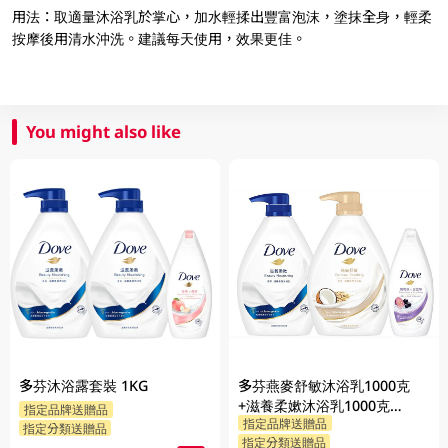
用法：取適量沐浴乳於掌心，加水輕揉出豐富泡沫，塗抹全身，輕柔
按摩後用清水沖洗。建議每天使用，效果更佳。
You might also like
多芬沐浴露套裝 1KG
多芬燕麥舒敏沐浴乳1000克
+滋養柔嫰沐浴乳1000克
指定品牌送贈品
指定品牌送贈品
+Dove沐浴乳200克 (隨機發送)
指定分類送贈品
指定分類送贈品
1PK