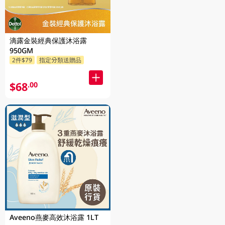
滴露金裝經典保護沐浴露
950GM
2件$79
指定分類送贈品
$68
.00
Aveeno燕麥高效沐浴露 1LT