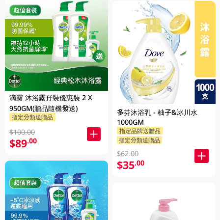
滴露 沐浴露孖裝優惠裝 2 X
950GM(贈品隨機發送)
多芬沐浴乳 - 柚子&冰川水
指定分類送贈品
1000GM
指定品牌送贈品
$100.00
$89
指定分類送贈品
.00
$62.00
$35
.00