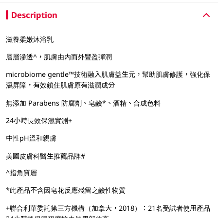
Description
滋養柔嫩沐浴乳
層層滲透^，肌膚由内而外豐盈彈潤
microbiome gentle™技術融入肌膚益生元，幫助肌膚修護，強化保
濕屏障，有效鎖住肌膚原有滋潤成分
無添加 Parabens 防腐劑、皂鹼*、酒精、合成色料
24小時長效保濕實測+
中性pH溫和親膚
美國皮膚科醫生推薦品牌#
^指角質層
*此產品不含因皂花反應殘留之鹼性物質
+聯合利華委託第三方機構（加拿大，2018）：21名受試者使用產品