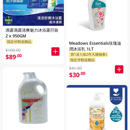
滴露滴露清爽魅力沐浴露孖裝
2 x 950GM
指定分類送贈品
Meadows Essentials玫瑰滋
潤沐浴乳 1LT
$100.00
買1送1(加2件入購物車)
$89
.00
指定分類送贈品
$41.00
$30
.00