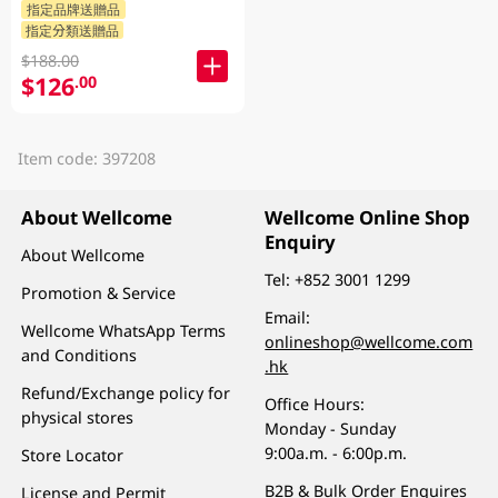
指定品牌送贈品
指定分類送贈品
$188.00
$126
.00
Item code: 397208
About Wellcome
Wellcome Online Shop
Enquiry
About Wellcome
Tel:
+852 3001 1299
Promotion & Service
Email:
Wellcome WhatsApp Terms
onlineshop@wellcome.com
and Conditions
.hk
Refund/Exchange policy for
Office Hours:
physical stores
Monday - Sunday
9:00a.m. - 6:00p.m.
Store Locator
B2B & Bulk Order Enquires
License and Permit