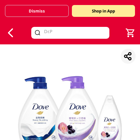
Dismiss
Shop in App
V
alid Until 30 June 2026