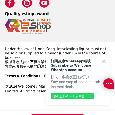
Quality eshop award
Under the law of Hong Kong, intoxicating liquor must not
be sold or supplied to a minor (under 18) in the course of
business.
訂閱惠康WhatsApp帳號
根據香港法律，不得在業務過程中，向未成年人 (18 歲以下人士)
Subscribe to Wellcome
售賣或供應令人醺醉的酒類。
WhatApp account
Terms & Conditions
|
Privacy Policy
|
DFI Retail Group
快人一步接收至抵資訊！
Stay one step ahead and grab
© 2024 Wellcome / Market Place. The Dairy Farm Company
the best deals!
Limited. All rights reserved.
連結 WhatsApp 帳號