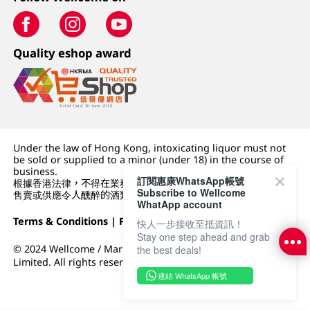
Quality eshop award
Under the law of Hong Kong, intoxicating liquor must not
be sold or supplied to a minor (under 18) in the course of
business.
訂閱惠康WhatsApp帳號
根據香港法律，不得在業務過程中，向未成年人 (18 歲以下人士)
Subscribe to Wellcome
售賣或供應令人醺醉的酒類。
WhatApp account
Terms & Conditions
|
Privacy Policy
|
DFI Retail Group
快人一步接收至抵資訊！
Stay one step ahead and grab
© 2024 Wellcome / Market Place. The Dairy Farm Company
the best deals!
Limited. All rights reserved.
連結 WhatsApp 帳號