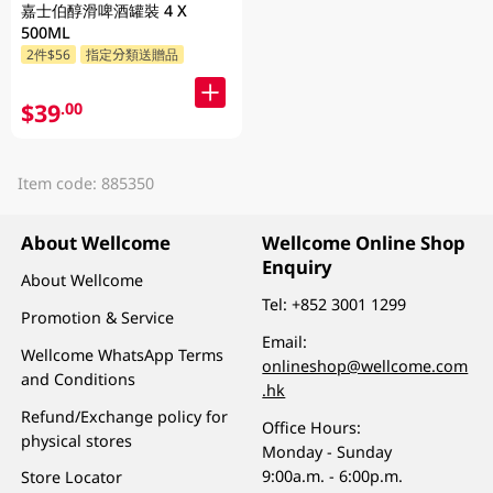
嘉士伯醇滑啤酒罐裝 4 X
500ML
2件$56
指定分類送贈品
$39
.00
Item code: 885350
About Wellcome
Wellcome Online Shop
Enquiry
About Wellcome
Tel:
+852 3001 1299
Promotion & Service
Email:
Wellcome WhatsApp Terms
onlineshop@wellcome.com
and Conditions
.hk
Refund/Exchange policy for
Office Hours:
physical stores
Monday - Sunday
9:00a.m. - 6:00p.m.
Store Locator