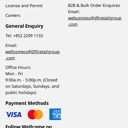
B2B & Bulk Order Enquires
License and Permit
Email:
Careers
webusiness@dfiretailgroup
.com
General Enquiry
Tel:
+852 2299 1133
Email:
wellcomecs@DFIretailgroup
.com
Office Hours:
Mon - Fri
9:00a.m. - 5:00p.m. (Closed
on Saturdays, Sundays, and
public holidays)
Payment Methods
Follow Wellcome on