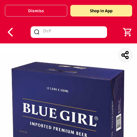
Dismiss
Shop in App
V
alid Until 30 June 2026