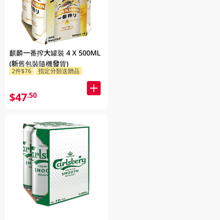
麒麟一番搾大罐裝 4 X 500ML
(新舊包裝隨機發貨)
2件$76
指定分類送贈品
$47
.50