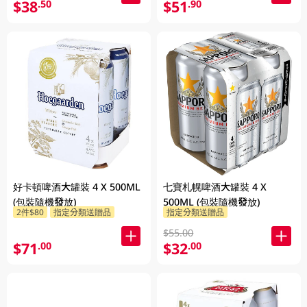
$38
$51
.50
.90
好卡頓啤酒大罐裝 4 X 500ML
七寶札幌啤酒大罐裝 4 X
(包裝隨機發放)
500ML (包裝隨機發放)
2件$80
指定分類送贈品
指定分類送贈品
$55.00
$71
$32
.00
.00