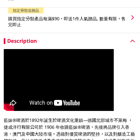
指定分類送贈品
購買指定分類產品每滿$90，即送1件人氣贈品, 數量有限，售
完即止
Description
藍妹®啤酒於1892年誕生於啤酒文化重鎮—德國北部城市不萊梅 ，
捷成洋行有限公司於 1906 年收購藍妹®啤酒，先後將品牌引入香
港、澳門及中國大陸市場。憑藉對優質啤酒的堅持，以及對釀造工藝