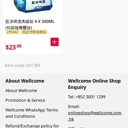
藍冰啤酒大罐裝 4 X 500ML
(包裝隨機發放)
2件$42
指定分類送贈品
$23
.00
Item code: 001784
About Wellcome
Wellcome Online Shop
Enquiry
About Wellcome
Tel:
+852 3001 1299
Promotion & Service
Email:
Wellcome WhatsApp Terms
onlineshop@wellcome.com
and Conditions
.hk
Refund/Exchange policy for