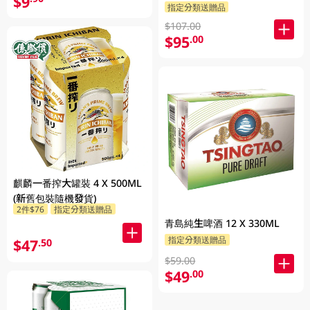
$9
指定分類送贈品
$107.00
$95
.00
麒麟一番搾大罐裝 4 X 500ML
(新舊包裝隨機發貨)
2件$76
指定分類送贈品
青島純生啤酒 12 X 330ML
指定分類送贈品
$47
.50
$59.00
$49
.00