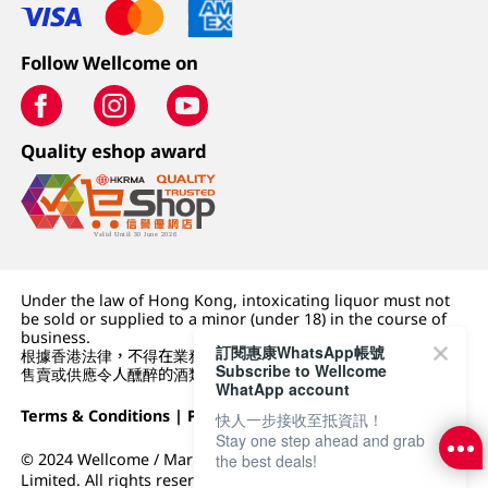
Follow Wellcome on
Quality eshop award
Under the law of Hong Kong, intoxicating liquor must not
be sold or supplied to a minor (under 18) in the course of
business.
訂閱惠康WhatsApp帳號
根據香港法律，不得在業務過程中，向未成年人 (18 歲以下人士)
Subscribe to Wellcome
售賣或供應令人醺醉的酒類。
WhatApp account
Terms & Conditions
|
Privacy Policy
|
DFI Retail Group
快人一步接收至抵資訊！
Stay one step ahead and grab
© 2024 Wellcome / Market Place. The Dairy Farm Company
the best deals!
Limited. All rights reserved.