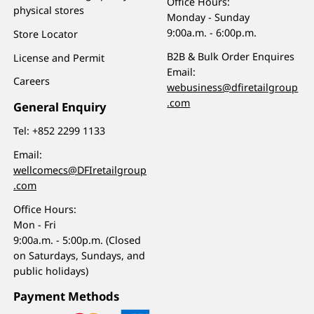
Office Hours:
physical stores
Monday - Sunday
9:00a.m. - 6:00p.m.
Store Locator
B2B & Bulk Order Enquires
License and Permit
Email:
Careers
webusiness@dfiretailgroup
.com
General Enquiry
Tel:
+852 2299 1133
Email:
wellcomecs@DFIretailgroup
.com
Office Hours:
Mon - Fri
9:00a.m. - 5:00p.m. (Closed
on Saturdays, Sundays, and
public holidays)
Payment Methods