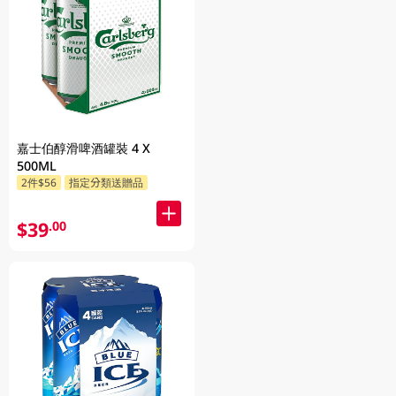
嘉士伯醇滑啤酒罐裝 4 X
500ML
2件$56
指定分類送贈品
$39
.00