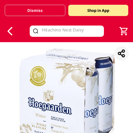
Dismiss
Shop in App
V
alid Until 30 June 2026