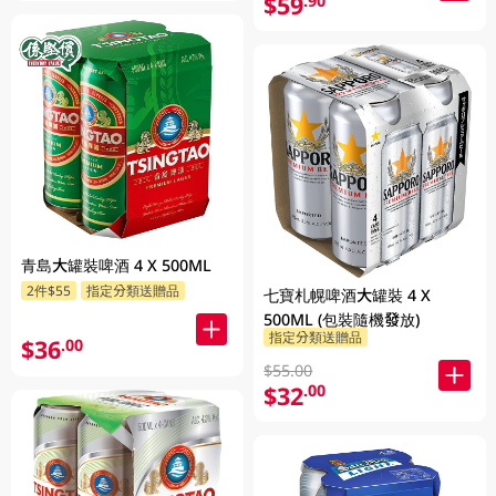
$59
.90
青島大罐裝啤酒 4 X 500ML
2件$55
指定分類送贈品
七寶札幌啤酒大罐裝 4 X
500ML (包裝隨機發放)
指定分類送贈品
$36
.00
$55.00
$32
.00