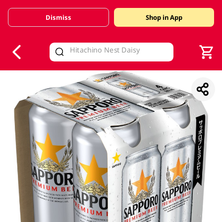
Dismiss
Shop in App
V
alid Until 30 June 2026