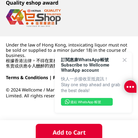
Quality eshop award
Under the law of Hong Kong, intoxicating liquor must not
be sold or supplied to a minor (under 18) in the course of
business.
訂閱惠康WhatsApp帳號
根據香港法律，不得在業務過程中，向未成年人 (18 歲以下人士)
Subscribe to Wellcome
售賣或供應令人醺醉的酒類。
WhatApp account
Terms & Conditions
|
Privacy Policy
|
DFI Retail Group
快人一步接收至抵資訊！
Stay one step ahead and grab
© 2024 Wellcome / Market Place. The Dairy Farm Company
the best deals!
Limited. All rights reserved.
連結 WhatsApp 帳號
Add to Cart