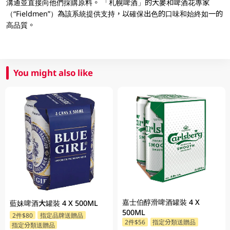
溝通並直接向他們採購原料。 「札幌啤酒」的大麥和啤酒花專家
（“Fieldmen”）為該系統提供支持，以確保出色的口味和始終如一的
高品質。
You might also like
嘉士伯醇滑啤酒罐裝 4 X
藍妹啤酒大罐裝 4 X 500ML
500ML
2件$80
指定品牌送贈品
2件$56
指定分類送贈品
指定分類送贈品