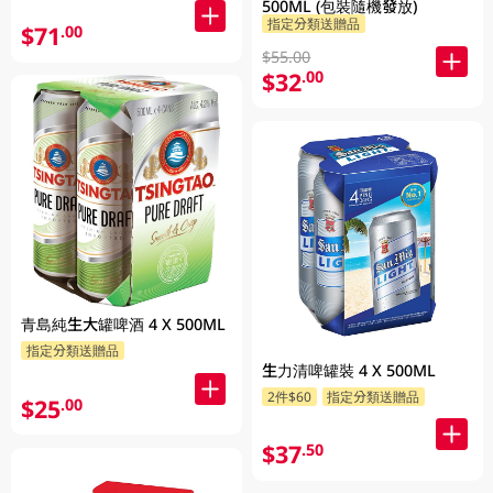
500ML (包裝隨機發放)
指定分類送贈品
$71
.00
$55.00
$32
.00
青島純生大罐啤酒 4 X 500ML
指定分類送贈品
生力清啤罐裝 4 X 500ML
2件$60
指定分類送贈品
$25
.00
$37
.50