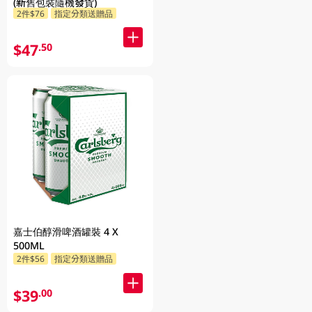
(新舊包裝隨機發貨)
2件$76
指定分類送贈品
$47
.50
嘉士伯醇滑啤酒罐裝 4 X
500ML
2件$56
指定分類送贈品
$39
.00