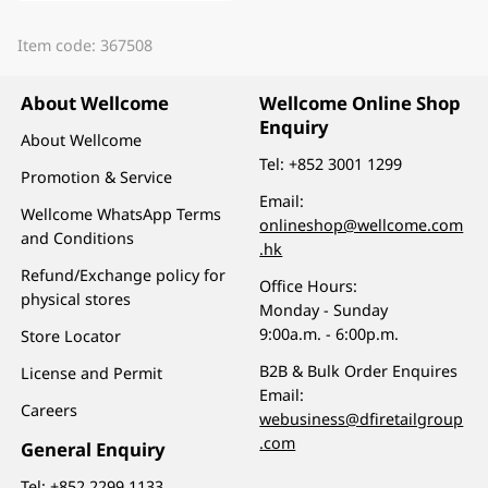
Item code: 367508
About Wellcome
Wellcome Online Shop
Enquiry
About Wellcome
Tel:
+852 3001 1299
Promotion & Service
Email:
Wellcome WhatsApp Terms
onlineshop@wellcome.com
and Conditions
.hk
Refund/Exchange policy for
Office Hours:
physical stores
Monday - Sunday
9:00a.m. - 6:00p.m.
Store Locator
B2B & Bulk Order Enquires
License and Permit
Email:
Careers
webusiness@dfiretailgroup
.com
General Enquiry
Tel:
+852 2299 1133