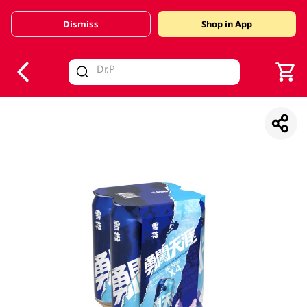
Dismiss
Shop in App
V
alid Until 30 June 2026