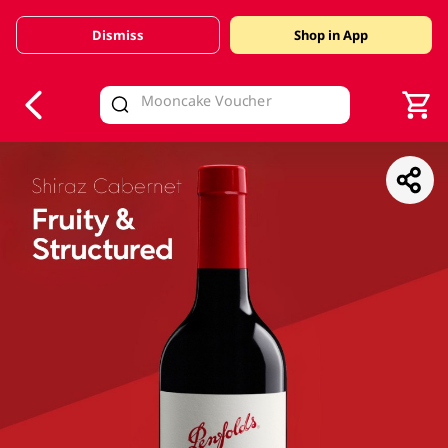
Dismiss
Shop in App
V
alid Until 30 June 2026