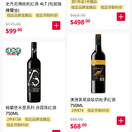
買1件送1件贈品
史丹尼傳統乾紅酒 4LT (包裝隨
指定品牌送贈品
指定分類85折
機發放)
$668.00
指定品牌送贈品
指定分類85折
$498
.00
$175.00
$99
.00
澳洲黃尾袋鼠切粒子紅酒
750ML
格蘭堡水墨系列 赤霞珠紅酒
2件$74
指定分類85折
750ML
$88.00
2件$138
指定品牌送贈品
$68
.00
指定分類85折