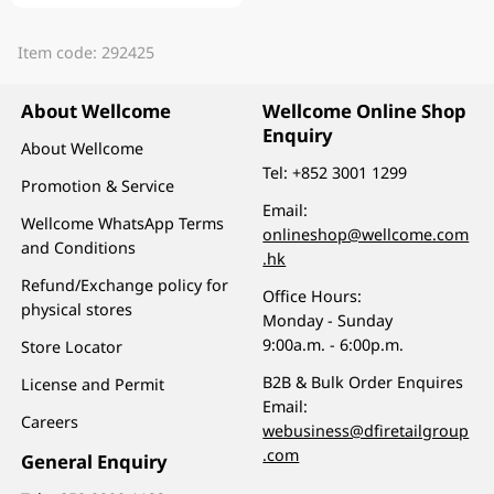
Item code: 292425
About Wellcome
Wellcome Online Shop
Enquiry
About Wellcome
Tel:
+852 3001 1299
Promotion & Service
Email:
Wellcome WhatsApp Terms
onlineshop@wellcome.com
and Conditions
.hk
Refund/Exchange policy for
Office Hours:
physical stores
Monday - Sunday
9:00a.m. - 6:00p.m.
Store Locator
B2B & Bulk Order Enquires
License and Permit
Email:
Careers
webusiness@dfiretailgroup
.com
General Enquiry