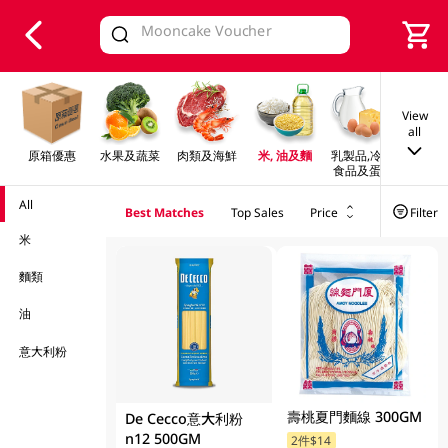
V
alid Until 30 June 2026
View
all
原箱優惠
水果及蔬菜
肉類及海鮮
米, 油及麵
乳製品,冷凍
早餐及
食品及蛋類
All
Best Matches
Top Sales
Price
Filter
米
麵類
油
意大利粉
壽桃夏門麵線 300GM
De Cecco意大利粉
n12 500GM
2件$14