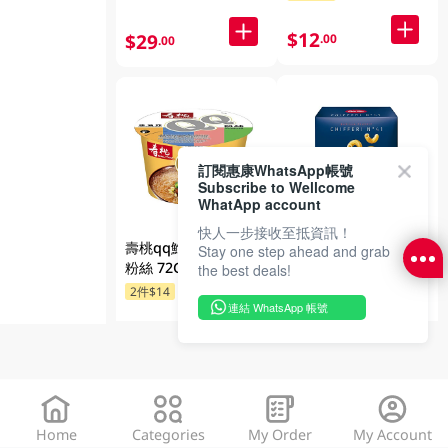
$12
$29
.00
.00
訂閱惠康WhatsApp帳號
Subscribe to Wellcome
WhatApp account
快人一步接收至抵資訊！
壽桃qq鮑魚雞湯碗裝
百得阿姨通心粉
Stay one step ahead and grab
粉絲 72GM
500GM
the best deals!
2件$26
2件$14
連結 WhatsApp 帳號
$26
$10
.00
.00
Home
Categories
My Order
My Account