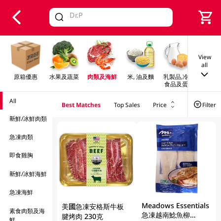
V
alid Until 30 June 2026
View
all
原箱優惠
水果及蔬菜
肉類及海鮮
米, 油及麵
乳製品,冷凍
早餐及
食品及蛋類
All
Best Matches
Top Sales
Price
Filter
新鮮/冰鮮肉類
急凍肉類
即食雞胸
新鮮/冰鮮海鮮
急凍海鮮
Meadows Essentials
美國急凍安格斯牛板
素食肉類及海
急凍越南鯰魚柳
腱烤肉 230克
鮮