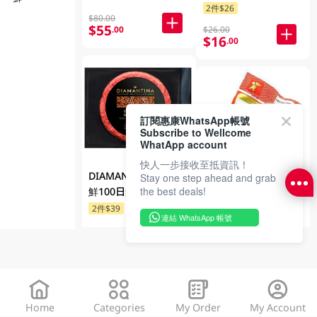
200GM
2件$26
$80.00
$55
.00
$26.00
$16
.00
訂閱惠康WhatsApp帳號
Subscribe to Wellcome
WhatApp account
快人一步接收至抵資訊！
DIAMANTINA 澳洲冰
Stay one step ahead and grab
金豬嘜急凍咸豬手
the best deals!
鮮100日穀飼牛漢堡
800GM
150克
2件$39
連結 WhatsApp 帳號
$65.00
$43
.00
$29
.00
Home
Categories
My Order
My Account