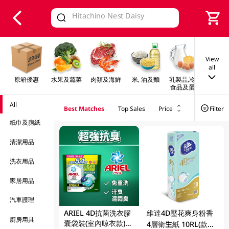
V
alid Until 30 June 2026
View
all
原箱優惠
水果及蔬菜
肉類及海鮮
米, 油及麵
乳製品,冷凍
早餐及
食品及蛋類
All
Best Matches
Top Sales
Price
Filter
紙巾及廁紙
清潔用品
洗衣用品
家居用品
汽車護理
ARIEL 4D抗菌洗衣膠
維達4D壓花爽身粉香
廚房用具
囊袋裝(室內晾衣款)
4層衛生紙 10RL(款式