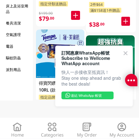
60 PC
隨機發送)
指定分類送贈品
2件$64
床上及浴室用
滿$158送1件贈品
品
$199.90
$79
.00
餐具清潔
$38
.00
空氣護理
電器
訂閱惠康WhatsApp帳號
Subscribe to Wellcome
驅蚊防蟲
WhatApp account
派對用品
快人一步接收至抵資訊！
Stay one step ahead and grab
得寶閃鑽四層衛生紙
the best deals!
ARIEL 超濃縮抗菌洗
10RL (款式隨機發送)
衣液 (室內晾衣抗臭)
連結 WhatsApp 帳號
指定品牌送贈品
1.69kg
指定分類送贈品
$48.00
$41
.50
$89
.90
Home
Categories
My Order
My Account