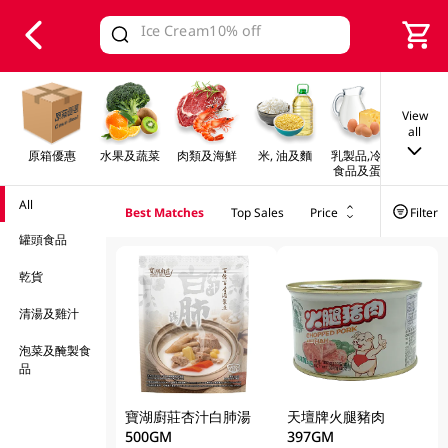
V
alid Until 30 June 2026
View
all
原箱優惠
水果及蔬菜
肉類及海鮮
米, 油及麵
乳製品,冷凍
早餐及
食品及蛋類
All
Best Matches
Top Sales
Price
Filter
罐頭食品
乾貨
清湯及雞汁
泡菜及醃製食
品
寶湖廚莊杏汁白肺湯
天壇牌火腿豬肉
500GM
397GM