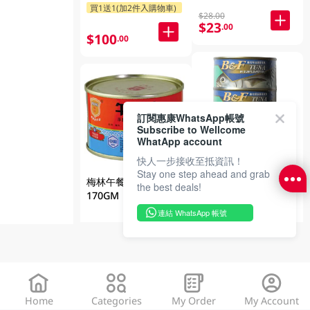
指定分類9折
$28.00
$23
.00
$100
.00
訂閱惠康WhatsApp帳號
Subscribe to Wellcome
WhatApp account
快人一步接收至抵資訊！
美味牌油浸吞拿魚罐
Stay one step ahead and grab
梅林午餐肉 3 X
裝 3 X 185GM
the best deals!
170GM
連結 WhatsApp 帳號
$57
.00
$30
.00
Home
Categories
My Order
My Account