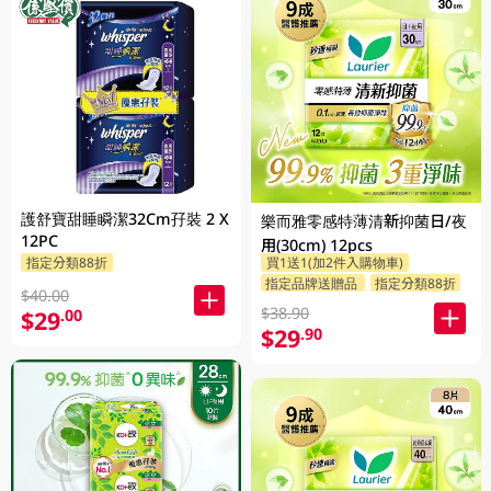
護舒寶甜睡瞬潔32Cm孖裝 2 X
樂而雅零感特薄清新抑菌日/夜
12PC
用(30cm) 12pcs
指定分類88折
買1送1(加2件入購物車)
指定品牌送贈品
指定分類88折
$40.00
$38.90
$29
.00
$29
.90