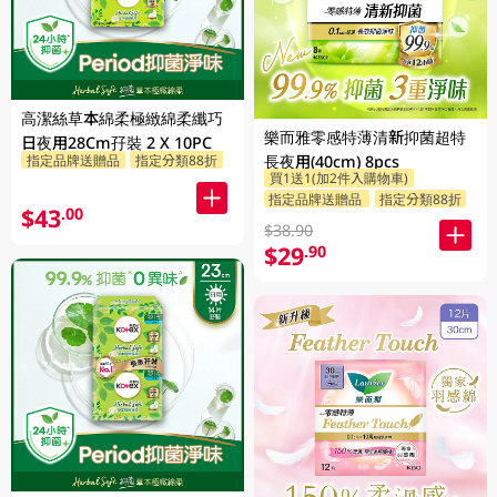
高潔絲草本綿柔極緻綿柔纖巧
樂而雅零感特薄清新抑菌超特
日夜用28Cm孖裝 2 X 10PC
指定品牌送贈品
指定分類88折
長夜用(40cm) 8pcs
買1送1(加2件入購物車)
指定品牌送贈品
指定分類88折
$43
.00
$38.90
$29
.90