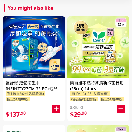
You might also like
護舒寶 液體衛生巾
樂而雅零感特薄清新抑菌日用
INFINITY27CM 32 PC (包裝隨
(25cm) 14pcs
買1送1(加2件入購物車)
買1送1(加2件入購物車)
機發放)
指定分類88折
指定品牌送贈品
指定分類88折
$38.90
$137
$29
.90
.90