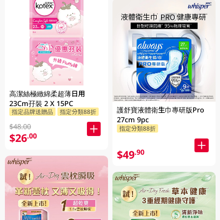
高潔絲極緻綿柔超薄日用
23Cm孖裝 2 X 15PC
護舒寶液體衛生巾專研版Pro
指定品牌送贈品
指定分類88折
27cm 9pc
$48.00
指定分類88折
$26
.00
$49
.90