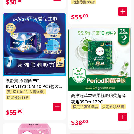
$50
.00
指定分類88折
$55
.00
護舒寶 液體衛生巾
INFINITY34CM 10 PC (包裝隨
買1送1(加2件入購物車)
機發放)
高潔絲草本綿柔極緻綿柔超薄
指定分類88折
夜用35Cm 12PC
指定品牌送贈品
指定分類88折
$55
.90
$38
.00