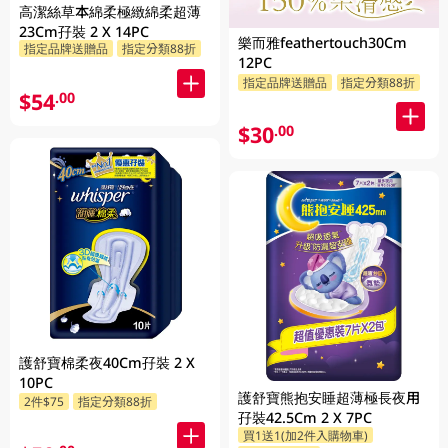
高潔絲草本綿柔極緻綿柔超薄
23Cm孖裝 2 X 14PC
樂而雅feathertouch30Cm
指定品牌送贈品
指定分類88折
12PC
指定品牌送贈品
指定分類88折
$54
.00
$30
.00
護舒寶棉柔夜40Cm孖裝 2 X
10PC
護舒寶熊抱安睡超薄極長夜用
2件$75
指定分類88折
孖裝42.5Cm 2 X 7PC
買1送1(加2件入購物車)