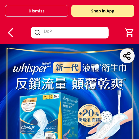
Dismiss
Shop in App
V
alid Until 30 June 2026