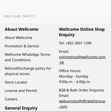
Item code: 544213
About Wellcome
Wellcome Online Shop
Enquiry
About Wellcome
Tel:
+852 3001 1299
Promotion & Service
Email:
Wellcome WhatsApp Terms
onlineshop@wellcome.com
and Conditions
.hk
Refund/Exchange policy for
Office Hours:
physical stores
Monday - Sunday
9:00a.m. - 6:00p.m.
Store Locator
B2B & Bulk Order Enquires
License and Permit
Email:
Careers
webusiness@dfiretailgroup
.com
General Enquiry